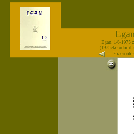
Ega
Egan, 1/6-1975 
(1975eko urtarril
— 76. orrial