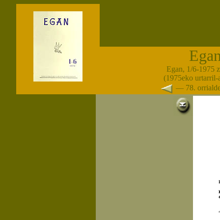
Ega
Egan, 1/6-1975 
(1975eko urtarril
— 78. orrial