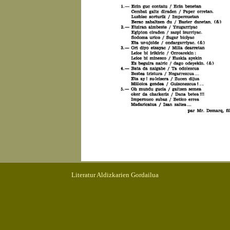
Literatur Aldizkarien Gordailua