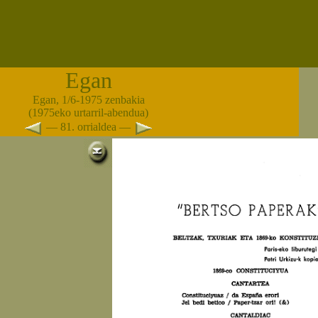
Egan
Egan, 1/6-1975 zenbakia
(1975eko urtarril-abendua)
— 81. orrialdea —