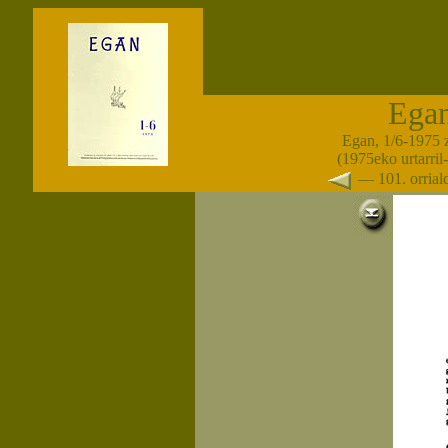
Ega
Egan, 1/6-1975 
(1975eko urtarril
— 101. orria