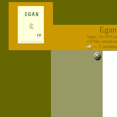
Egan
Egan, 1/6-1976 z
(1976ko urtarril-
— 3. orriald