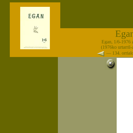
Ega
Egan, 1/6-1976 
(1976ko urtarril
— 134. orria