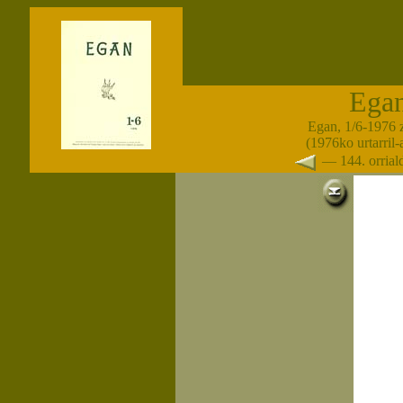
Ega
Egan, 1/6-1976 
(1976ko urtarril
— 144. orria