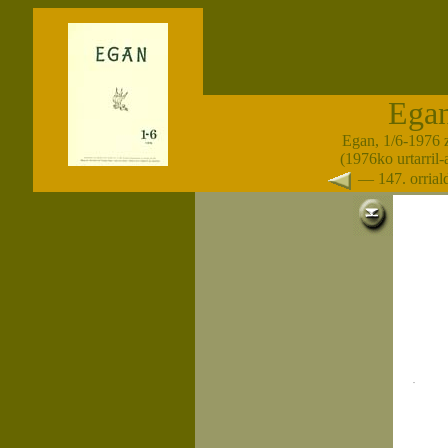
Ega
Egan, 1/6-1976 
(1976ko urtarril
— 147. orria