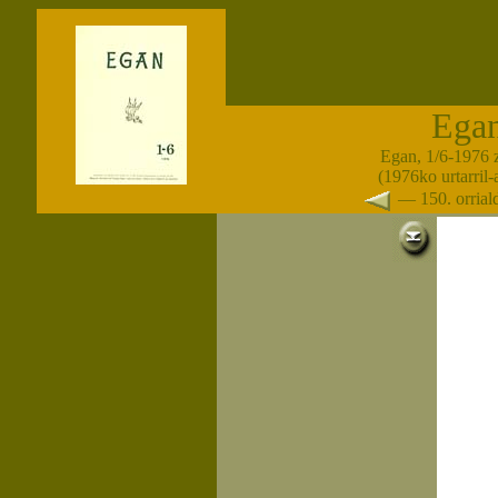
Ega
Egan, 1/6-1976 
(1976ko urtarril
— 150. orria