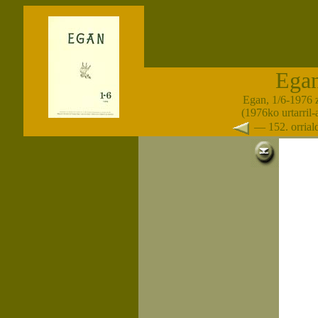
Ega
Egan, 1/6-1976 
(1976ko urtarril
— 152. orria