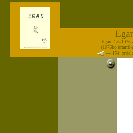
Ega
Egan, 1/6-1976 
(1976ko urtarril
— 154. orria