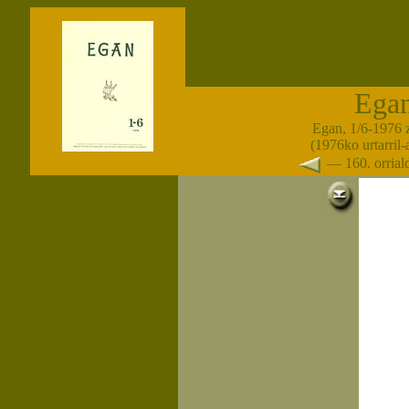
Ega
Egan, 1/6-1976 
(1976ko urtarril
— 160. orria