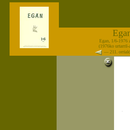
Ega
Egan, 1/6-1976 
(1976ko urtarril
— 211. orria