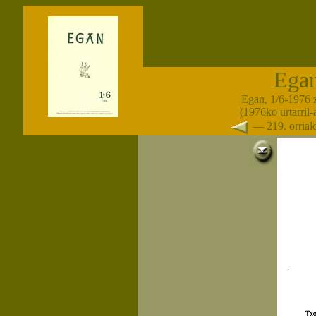
Ega
Egan, 1/6-1976 
(1976ko urtarril
— 219. orria