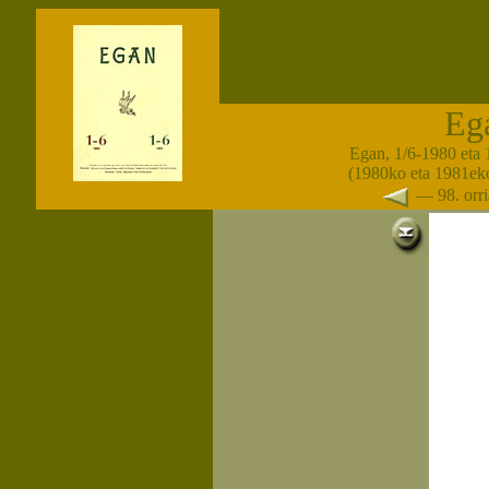
Eg
Egan, 1/6-1980 eta 
(1980ko eta 1981eko
— 98. orr