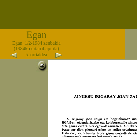
Egan
Egan, 1/2-1984 zenbakia
(1984ko urtarril-apirila)
— 5. orrialdea —