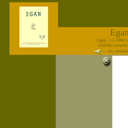
Ega
Egan, 1/2-1984 
(1984ko urtarril-
— 43. orrial