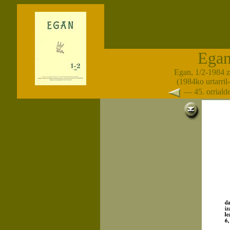
Ega
Egan, 1/2-1984 
(1984ko urtarril-
— 45. orrial