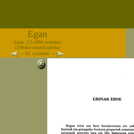
Egan
Egan, 1/2-1984 zenbakia
(1984ko urtarril-apirila)
— 81. orrialdea —