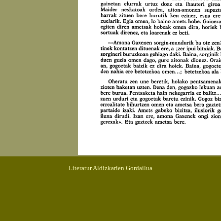
Literatur Aldizkarien Gordailua