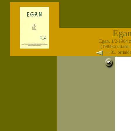
Ega
Egan, 1/2-1984 
(1984ko urtarril-
— 85. orrial