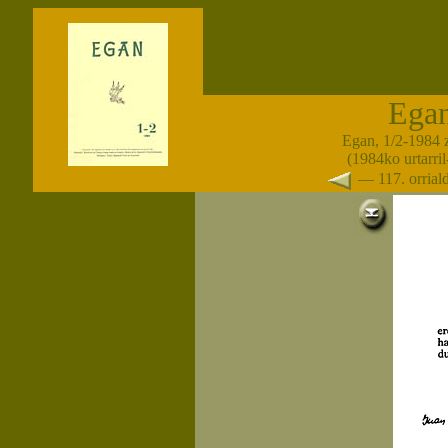
Ega
Egan, 1/2-1984 
(1984ko urtarril-
— 117. orria