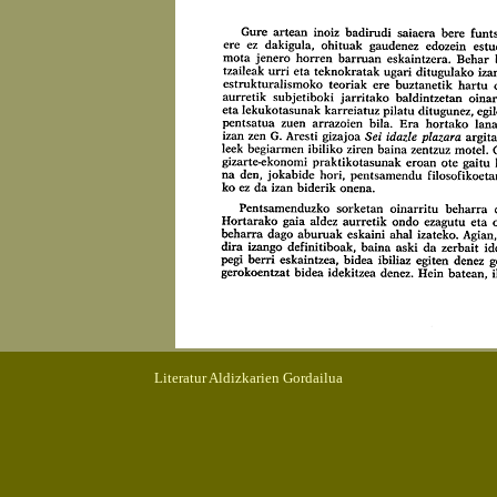
Literatur Aldizkarien Gordailua