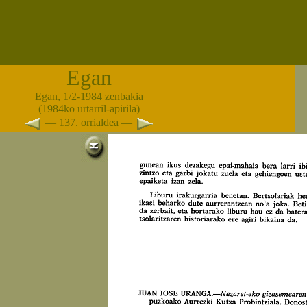
Egan
Egan, 1/2-1984 zenbakia
(1984ko urtarril-apirila)
— 137. orrialdea —