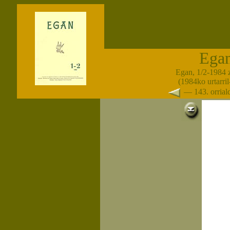
Ega
Egan, 1/2-1984 
(1984ko urtarril-
— 143. orria