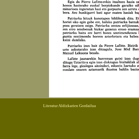
Literatur Aldizkarien Gordailua