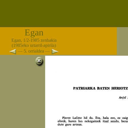
Egan
Egan, 1/2-1985 zenbakia
(1985eko urtarril-apirila)
— 5. orrialdea —