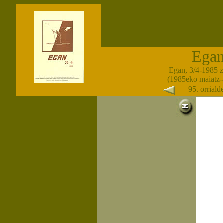
Ega
Egan, 3/4-1985 
(1985eko maiatz-
— 95. orrial