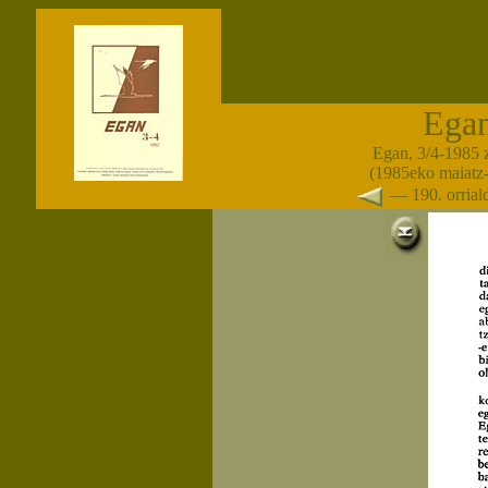
Ega
Egan, 3/4-1985 
(1985eko maiatz
— 190. orria