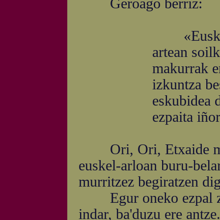
Geroago berriz:
«Euskera a
artean soil
makurrak e
izkuntza be
eskubidea d
ezpaita iño
Ori, Ori, Etxaide mai
euskel-arloan buru-belarr
murritzez begiratzen dig
Egur oneko ezpal zai
indar, ba'duzu ere antze