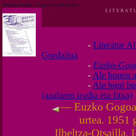
Ilbeltza-Otsailla. I-II garren zenbakiak)'>
L I T E R A T 
-
Literatur A
Gordailua
-
Euzko-Go
-
Ale honen a
-
Ale honi b
(azalaren irudia eta fitxa)
— Euzko Gogoa (
urtea. 1951 
Ilbeltza-Otsailla. 