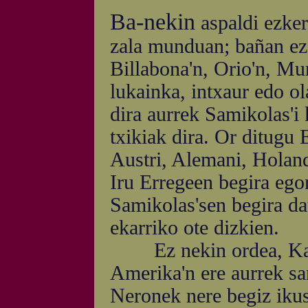
Ba-nekin
aspaldi ezker
zala munduan; bañan ez 
Billabona'n, Orio'n, Mun
lukainka, intxaur edo ol
dira aurrek Samikolas'i 
txikiak dira. Or ditugu 
Austri, Alemani, Holan
Iru Erregeen begira egon
Samikolas'sen begira da
ekarriko ote dizkien.
Ez nekin ordea, Kana
Amerika'n ere aurrek sa
Neronek nere begiz ikus