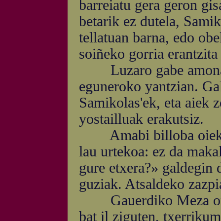
barreiatu gera geron gis
betarik ez dutela, Samik
tellatuan barna, edo ob
soiñeko gorria erantzita
Luzaro gabe amona ber
eguneroko yantzian. Gal
Samikolas'ek, eta aiek z
yostailluak erakutsiz.
Amabi billoba oiek ir
lau urtekoa: ez da maka
gure etxera?» galdegin 
guziak. Atsaldeko zazpi
Gauerdiko Meza ondore
bat il ziguten, txerriku