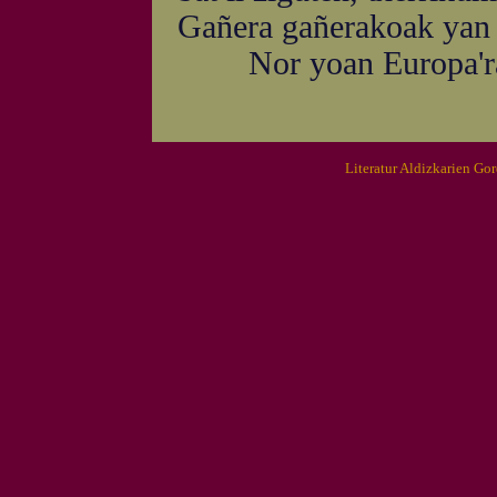
Gañera gañerakoak yan 
Nor yoan Europa'ra d
Literatur Aldizkarien Go