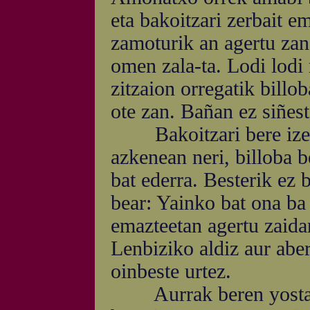
eta bakoitzari zerbait e
zamoturik an agertu zan,
omen zala-ta. Lodi lodi 
zitzaion orregatik bill
ote zan. Bañan ez siñest
Bakoitzari bere izenez
azkenean neri, billoba b
bat ederra. Besterik ez b
bear: Yainko bat ona ba
emazteetan agertu zaidan
Lenbiziko aldiz aur aber
oinbeste urtez.
Aurrak beren yostaill