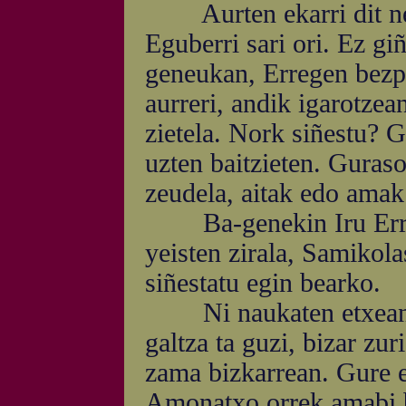
Aurten ekarri dit neri
Eguberri sari ori. Ez g
geneukan, Erregen bezpe
aurreri, andik igarotzea
zietela. Nork siñestu? G
uzten baitzieten. Guraso
zeudela, aitak edo amak 
Ba-genekin Iru Errege
yeisten zirala, Samikola
siñestatu egin bearko.
Ni naukaten etxean, e
galtza ta guzi, bizar zu
zama bizkarrean. Gure e
Amonatxo orrek amabi b