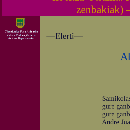
zenbakiak)
—Elerti—
A
Samikolas tx
gure ganbaran 
gure ganbaran z
Andre Juana M