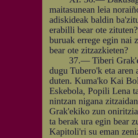
maitasunean leia noraiñ
adiskideak baldin ba'zit
erabilli bear ote zituten
buruak errege egin nai 
bear ote zitzazkieten?
37.— Tiberi Grak'ek e
dugu Tubero'k eta aren a
duten. Kuma'ko Kai Bolo
Eskebola, Popili Lena ta
nintzan nigana zitzaidan
Grak'ekiko zun oniritzia
ta berak ura egin bear z
Kapitoli'ri su eman zeni