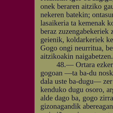
onek beraren aitziko gau
nekeren batekin; ontasu
lasaikeria ta kemenak k
beraz zuzengabekeriek z
geienik, koldarkeriek k
Gogo ongi neurritua, be
aitzikoakin naigabetzen.
48.— Ortara ezkero, y
gogoan —ta ba-du noski
dala uste ba-dugu— zer d
kenduko dugu osoro, arg
alde dago ba, gogo zirr
gizonagandik abereagana