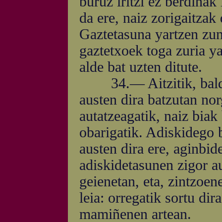
buruz iritzi ez berdiñak 
da ere, naiz zorigaitzak 
Gaztetasuna yartzen zun
gaztetxoek toga zuria y
alde bat uzten ditute.
34.— Aitzitik, baldin g
austen dira batzutan no
autatzeagatik, naiz biak
obarigatik. Adiskidego b
austen dira ere, aginbid
adiskidetasunen zigor a
geienetan, eta, zintzoen
leia: orregatik sortu di
mamiñenen artean.