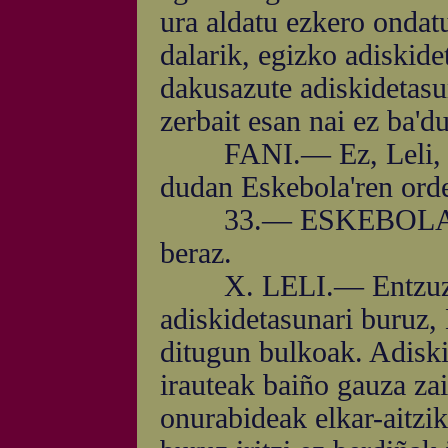
ura aldatu ezkero ondatu
dalarik, egizko adiskid
dakusazute adiskidetasu
zerbait esan nai ez ba'd
FANI.— Ez, Leli, yarr
dudan Eskebola'ren orde
33.— ESKEBOLA.— Zu
beraz.
X. LELI.— Entzuzute,
adiskidetasunari buruz, 
ditugun bulkoak. Adiski
irauteak baiño gauza zai
onurabideak elkar-aitziko