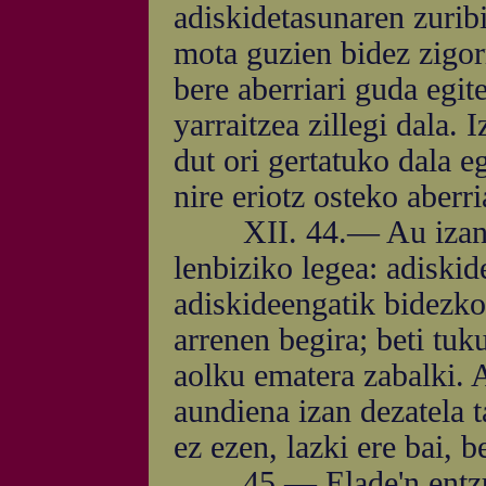
adiskidetasunaren zuribi
mota guzien bidez zigorr
bere aberriari guda egit
yarraitzea zillegi dala.
dut ori gertatuko dala e
nire eriotz osteko aber
XII. 44.— Au izan ded
lenbiziko legea: adiskid
adiskideengatik bidezko
arrenen begira; beti tuk
aolku ematera zabalki. 
aundiena izan dezatela t
ez ezen, lazki ere bai, b
45.— Elade'n entzun d