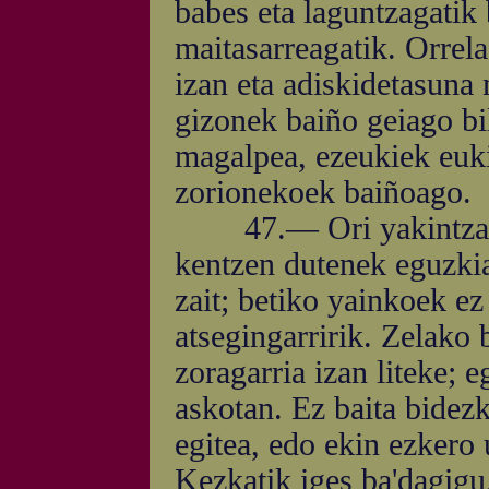
babes eta laguntzagatik b
maitasarreagatik. Orrela
izan eta adiskidetasuna
gizonek baiño geiago bi
magalpea, ezeukiek euki
zorionekoek baiñoago.
47.— Ori yakintza ede
kentzen dutenek eguzkia
zait; betiko yainkoek ez
atsegingarririk. Zelako 
zoragarria izan liteke; 
askotan. Ez baita bidez
egitea, edo ekin ezkero 
Kezkatik iges ba'dagigu,