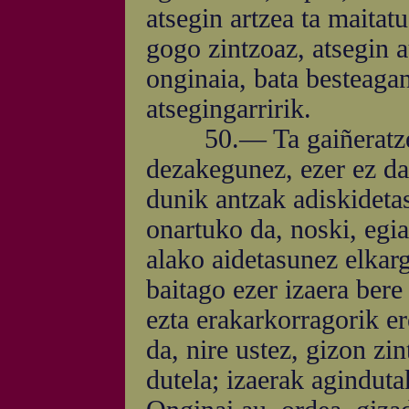
atsegin artzea ta maita
gogo zintzoaz, atsegin a
onginaia, bata besteaga
atsegingarririk.
50.— Ta gaiñeratzen 
dezakegunez, ezer ez dag
dunik antzak adiskideta
onartuko da, noski, egia
alako aidetasunez elkarg
baitago ezer izaera ber
ezta erakarkorragorik er
da, nire ustez, gizon zi
dutela; izaerak aginduta