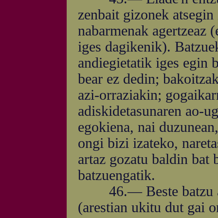
zenbait gizonek atsegin 
nabarmenak agertzeaz (e
iges dagikenik). Batzue
andiegietatik iges egin 
bear ez dedin; bakoitzak
azi-orraziakin; gogaikar
adiskidetasunaren ao-uga
egokiena, nai duzunean,
ongi bizi izateko, naret
artaz gozatu baldin bat
batzuengatik.
46.— Beste batzu are
(arestian ukitu dut gai o