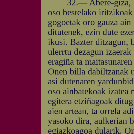
32.— Abere-giza, guzi
oso bestelako iritzikoak
gogoetak oro gauza ain a
ditutenek, ezin dute eze
ikusi. Bazter ditzagun, 
ulerrtu dezagun izaerak 
eragiña ta maitasunaren
Onen billa dabiltzanak u
asi dutenaren yardunbid
oso ainbatekoak izatea n
egitera etziñagoak ditu
aien artean, ta orrela a
yasoko dira, aulkerian b
egiazkoagoa dularik. On