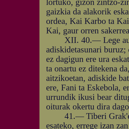
lortuko, gizon zintzo-zi
gaizkia da alakorik eska
ordea, Kai Karbo ta Kai
Kai, gaur orren sakerrea
XII. 40.— Lege au, 
adiskidetasunari buruz; 
ez dagigun ere ura eskat
ta onartu ez ditekena da
aitzikoetan, adiskide bat
ere, Fani ta Eskebola, e
urrundik ikusi bear ditu
oiturak okertu dira dago
41.— Tiberi Grak'ek e
esateko, errege izan zan