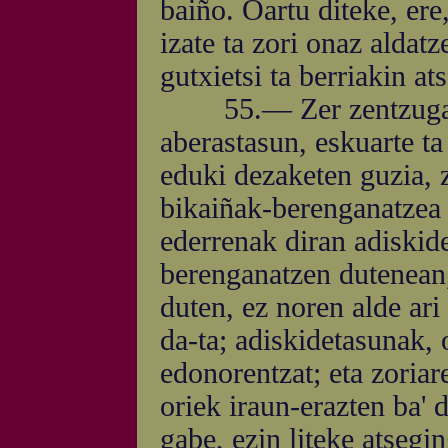
baiño. Oartu diteke, ere,
izate ta zori onaz aldat
gutxietsi ta berriakin at
55.— Zer zentzugabea
aberastasun, eskuarte t
eduki dezaketen guzia, z
bikaiñak-berenganatzea 
ederrenak diran adiskid
berenganatzen dutenean, 
duten, ez noren alde ari 
da-ta; adiskidetasunak, 
edonorentzat; eta zoria
oriek iraun-erazten ba' 
gabe, ezin liteke atsegi