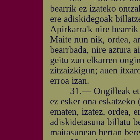
bearrik ez izateko ontza
ere adiskidegoak billatze
Apirkarra'k nire bearrik 
Maite nun nik, ordea, ar
bearrbada, nire aztura a
geitu zun elkarren ongin
zitzaizkigun; auen itxa
erroa izan.
31.— Ongilleak eta es
ez esker ona eskatzeko 
ematen, izatez, ordea, e
adiskidetasuna billatu be
maitasunean bertan bere