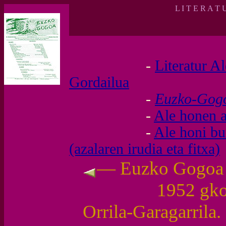
L I T E R A T 
-
Literatur A
Gordailua
-
Euzko-Go
-
Ale honen a
-
Ale honi b
(azalaren irudia eta fitxa)
— Euzko Gogoa (I
1952 gk
Orrila-Garagarrila.