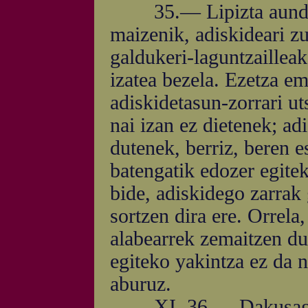
35.— Lipizta aundiak 
maizenik, adiskideari z
galdukeri-laguntzaillea
izatea bezela. Ezetza ema
adiskidetasun-zorrari ut
nai izan ez dietenek; ad
dutenek, berriz, beren e
batengatik edozer egite
bide, adiskidego zarrak 
sortzen dira ere. Orrela,
alabearrek zemaitzen dut
egiteko yakintza ez da n
aburuz.
XI. 36.— Dakusagun, 