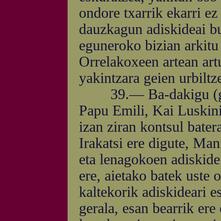
ondore txarrik ekarri ez
dauzkagun adiskideai bu
eguneroko bizian arkitu 
Orrelakoxeen artean artu
yakintzara geien urbiltz
39.— Ba-dakigu (gure
Papu Emili, Kai Luskini'
izan ziran kontsul batera
Irakatsi ere digute, Man
eta lenagokoen adiskide
ere, aietako batek uste 
kaltekorik adiskideari e
gerala, esan bearrik ere