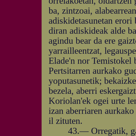
orrelakoetan, oldartzen 
ba, zintzoai, alabearrea
adiskidetasunetan erori b
diran adiskideak alde ba
agindu bear da ere gaizt
yarrailleentzat, legausp
Elade'n nor Temistokel 
Pertsitarren aurkako gu
yoputasunetik; bekaizker
bezela, aberri eskergai
Koriolan'ek ogei urte l
izan aberriaren aurkako
il zituten.
43.— Orregatik, gaizt