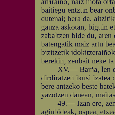
arriraiño, naiz mota or
baitiegu entzun bear on
dutenai; bera da, aitziti
gauza askotan, biguin e
zabaltzen bide du, aren 
batengatik maiz artu bea
bizitzetik idokitzeraiño
berekin, zenbait neke t
XV.— Baiña, len esan
dirdiratzen ikusi izatea
bere antzeko beste batek
yazotzen danean, maitas
49.— Izan ere, zentz
aginbideak, ospea, etxe