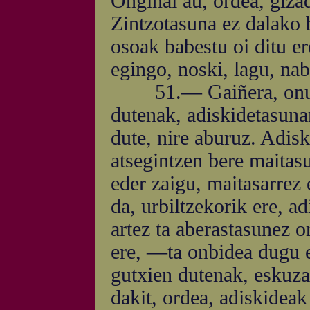
Onginai au, ordea, giza
Zintzotasuna ez dalako b
osoak babestu oi ditu er
egingo, noski, lagu, na
51.— Gaiñera, onura d
dutenak, adiskidetasuna
dute, nire aburuz. Adis
atsegintzen bere maitas
eder zaigu, maitasarrez 
da, urbiltzekorik ere, ad
artez ta aberastasunez o
ere, —ta onbidea dugu 
gutxien dutenak, eskuza
dakit, ordea, adiskideak