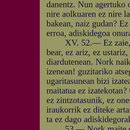
danentz. Nun agertuko o
nire aolkuaren ez nire l
bakean, naiz gudan? Ez 
erroa, adiskidegoa onur
XV. 52.— Ez zaie, ba,
bear, ez ariz, ez ustari
diardutenean. Nork naik
izenean! guzitariko atse
ugaritasunean bizi izate
maitatua ez izatekotan?
ez zintzotasunik, ez one
iraukorrik ez diteke art
ta ez dago adiskidegorak
53.— Nork maite dezak