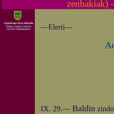
zenbakiak)
—Elerti—
Ad
Baldin
IX. 29.—
zindot