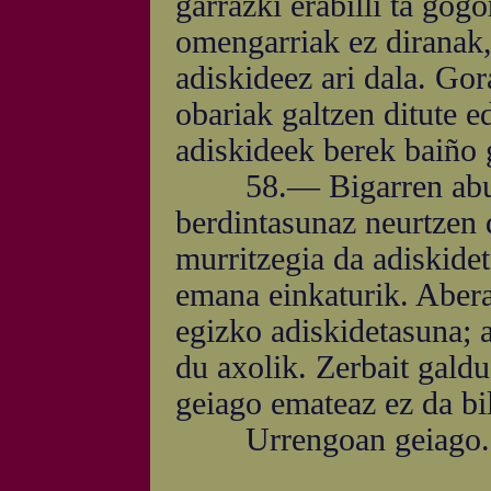
garrazki erabilli ta gogo
omengarriak ez diranak,
adiskideez ari dala. Go
obariak galtzen ditute e
adiskideek berek baiño 
58.— Bigarren aburua
berdintasunaz neurtzen 
murritzegia da adiskidet
emana einkaturik. Abera
egizko adiskidetasuna; a
du axolik. Zerbait galdu
geiago emateaz ez da bi
Urrengoan geiago.