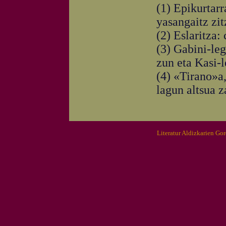
(1) Epikurtarr
yasangaitz zit
(2) Eslaritza:
(3) Gabini-leg
zun eta Kasi-
(4) «Tirano»a,
lagun altsua z
Literatur Aldizkarien Go