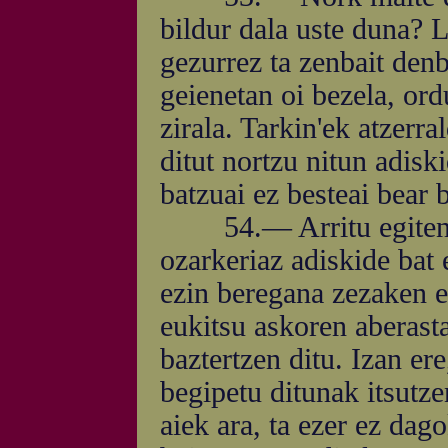
bildur dala uste duna? L
gezurrez ta zenbait denb
geienetan oi bezela, ord
zirala. Tarkin'ek atzerr
ditut nortzu nitun adisk
batzuai ez besteai bear 
54.— Arritu egiten nai
ozarkeriaz adiskide bat 
ezin beregana zezaken eg
eukitsu askoren aberas
baztertzen ditu. Izan ere
begipetu ditunak itsutze
aiek ara, ta ezer ez dag