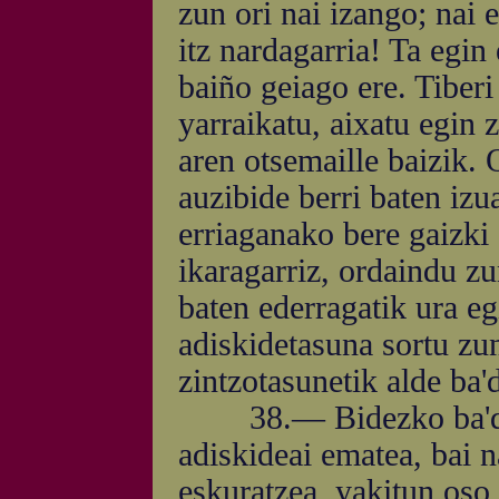
zun ori nai izango; nai
itz nardagarria! Ta egin
baiño geiago ere. Tiberi
yarraikatu, aixatu egin 
aren otsemaille baizik. 
auzibide berri baten izua
erriaganako bere gaizki
ikaragarriz, ordaindu zu
baten ederragatik ura eg
adiskidetasuna sortu zu
zintzotasunetik alde ba'
38.— Bidezko ba'deri
adiskideai ematea, bai 
eskuratzea, yakitun oso