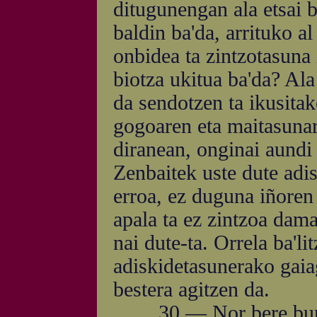
ditugunengan ala etsai 
baldin ba'da, arrituko a
onbidea ta zintzotasuna 
biotza ukitua ba'da? Ala
da sendotzen ta ikusitak
gogoaren eta maitasunar
diranean, onginai aundi t
Zenbaitek uste dute adi
erroa, ez duguna iñoren
apala ta ez zintzoa dama
nai dute-ta. Orrela ba'li
adiskidetasunerako gaia
bestera agitzen da.
30.— Nor bere buruag