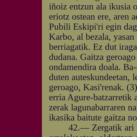
iñoiz entzun ala ikusia 
eriotz ostean ere, aren a
Pubili Eskipi'ri egin da
Karbo, al bezala, yasan 
berriagatik. Ez dut irag
dudana. Gaitza geroago t
ondamendira doala. Ba-d
duten auteskundeetan, le
geroago, Kasi'renak. (3)
erria Agure-batzarretik 
zerak lagunabarraren na
ikasika baitute gaitza no
42.— Zergatik ari nai