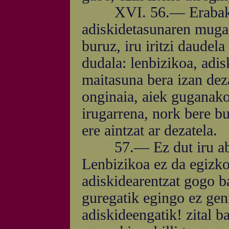
XVI. 56.— Erabaki b
adiskidetasunaren mugak
buruz, iru iritzi daudela
dudala: lenbizikoa, adi
maitasuna bera izan dez
onginaia, aiek guganako
irugarrena, nork bere b
ere aintzat ar dezatela.
57.— Ez dut iru aburu
Lenbizikoa ez da egizko
adiskidearentzat gogo ba
guregatik egingo ez gen
adiskideengatik! zital ba