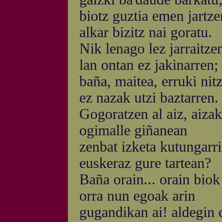
biotz guztia emen jartze
alkar bizitz nai goratu.
Nik lenago lez jarraitzen
lan ontan ez jakinarren;
baña, maitea, erruki nit
ez nazak utzi baztarren.
Gogoratzen al aiz, aiza
ogimalle giñanean
zenbat izketa kutungarr
euskeraz gure tartean?
Baña orain... orain biok
orra nun egoak arin
gugandikan ai! aldegin 