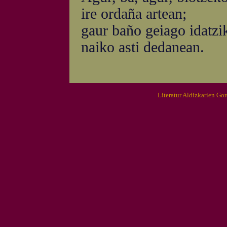
ire ordaña artean;
gaur baño geiago idatzik
naiko asti dedanean.
Literatur Aldizkarien Go