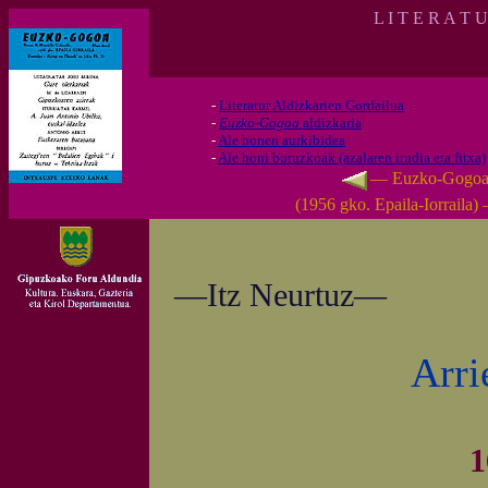
L I T E R A T 
-
Literatur Aldizkarien Gordailua
-
Euzko-Gogoa
aldizkaria
-
Ale honen aurkibidea
-
Ale honi buruzkoak (azalaren irudia eta fitxa)
— Euzko-Gogo
(1956 gko. Epaila-Iorraila)
—Itz Neurtuz—
Arri
1