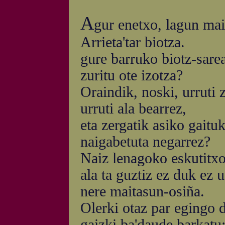
A
gur enetxo, lagun mai
Arrieta'tar biotza.
gure barruko biotz-sare
zuritu ote izotza?
Oraindik, noski, urruti 
urruti ala bearrez,
eta zergatik asiko gaitu
naigabetuta negarrez?
Naiz lenagoko eskutitxoa
ala ta guztiz ez duk ez u
nere maitasun-osiña.
Olerki otaz par egingo 
gaizki ba'daude barkatu