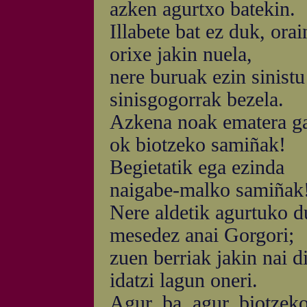
azken agurtxo batekin.
Illabete bat ez duk, orai
orixe jakin nuela,
nere buruak ezin sinistu
sinisgogorrak bezela.
Azkena noak ematera ga
ok biotzeko samiñak!
Begietatik ega ezinda
naigabe-malko samiñak
Nere aldetik agurtuko d
mesedez anai Gorgori;
zuen berriak jakin nai di
idatzi lagun oneri.
Agur, ba, agur, biotzek