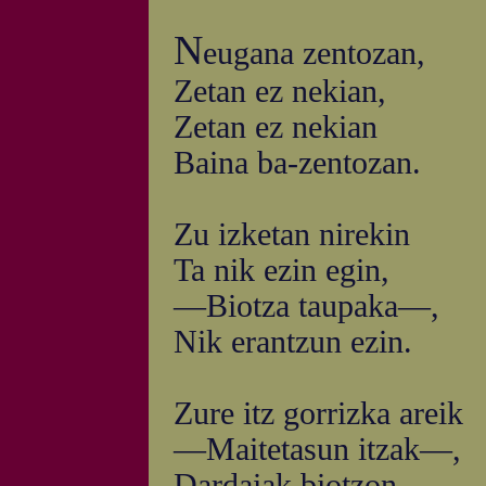
N
eugana zentozan,
Zetan ez nekian,
Zetan ez nekian
Baina ba-zentozan.
Zu izketan nirekin
Ta nik ezin egin,
—Biotza taupaka—,
Nik erantzun ezin.
Zure itz gorrizka areik
—Maitetasun itzak—,
Dardaiak biotzon,