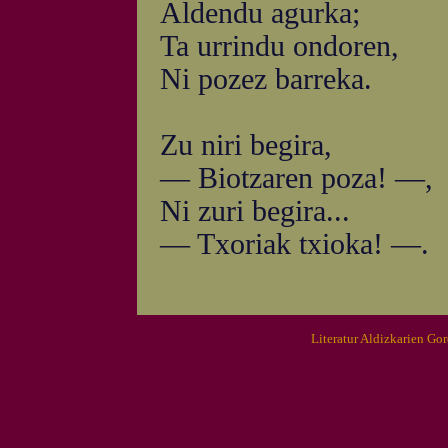
Aldendu agurka;
Ta urrindu ondoren,
Ni pozez barreka.
Zu niri begira,
— Biotzaren poza! —,
Ni zuri begira...
— Txoriak txioka! —.
Literatur Aldizkarien Go