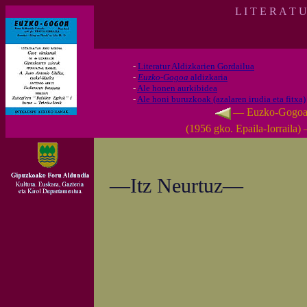
L I T E R A T 
-
Literatur Aldizkarien Gordailua
-
Euzko-Gogoa
aldizkaria
-
Ale honen aurkibidea
-
Ale honi buruzkoak (azalaren irudia eta fitxa)
— Euzko-Gogo
(1956 gko. Epaila-Iorraila)
—Itz Neurtuz—