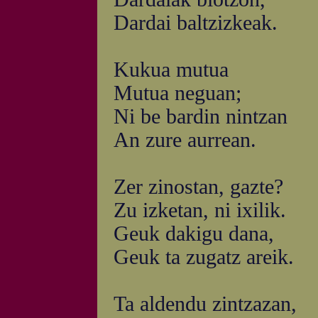
Dardai baltzizkeak.
Kukua mutua
Mutua neguan;
Ni be bardin nintzan
An zure aurrean.
Zer zinostan, gazte?
Zu izketan, ni ixilik.
Geuk dakigu dana,
Geuk ta zugatz areik.
Ta aldendu zintzazan,