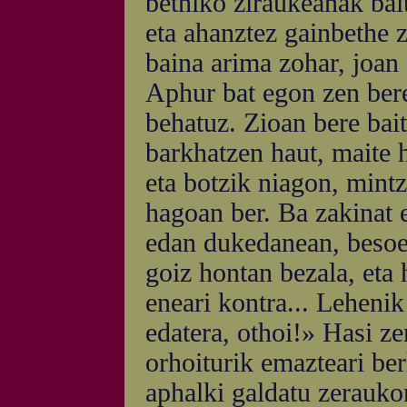
bethiko ziraukeanak ba
eta ahanztez gainbethe z
baina arima zohar, joan
Aphur bat egon zen ber
behatuz. Zioan bere bait
barkhatzen haut, maite 
eta botzik niagon, mintz
hagoan ber. Ba zakinat 
edan dukedanean, besoe
goiz hontan bezala, eta 
eneari kontra... Lehenik
edatera, othoi!» Hasi ze
orhoiturik emazteari ber
aphalki galdatu zerauko