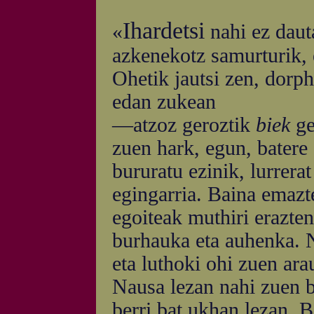
Ihardetsi
«
nahi ez daut
azkenekotz samurturik, 
Ohetik jautsi zen, dorph
edan zukean
—atzoz geroztik
biek
ge
zuen hark, egun, batere
bururatu ezinik, lurrerat
egingarria. Baina emazte
egoiteak muthiri erazten
burhauka eta auhenka. N
eta luthoki ohi zuen ara
Nausa lezan nahi zuen b
berri bat ukhan lezan. 