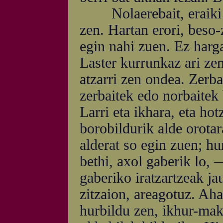
Nolaerebait, eraiki et
zen. Hartan erori, beso
egin nahi zuen. Ez harg
Laster kurrunkaz ari z
atzarri zen ondea. Zerbai
zerbaitek edo norbaitek 
Larri eta ikhara, eta ho
borobildurik alde orotar
alderat so egin zuen; hu
bethi, axol gaberik lo, 
gaberiko iratzartzeak ja
zitzaion, areagotuz. Aha
hurbildu zen, ikhur-ma