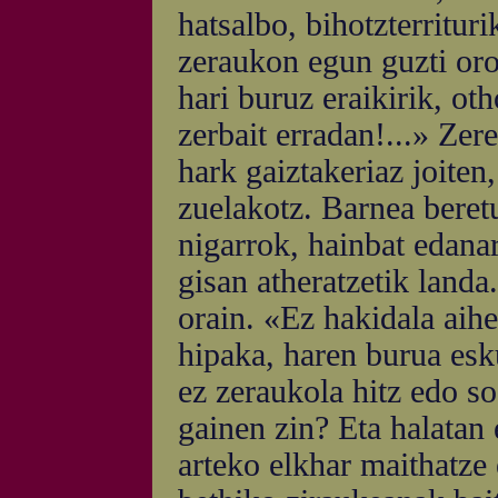
hatsalbo, bihotzterritur
zeraukon egun guzti oro
hari buruz eraikirik, oth
zerbait erradan!...» Zer
hark gaiztakeriaz joiten
zuelakotz. Barnea beretu
nigarrok, hainbat edana
gisan atheratzetik land
orain. «Ez hakidala aihe
hipaka, haren burua esku
ez zeraukola hitz edo s
gainen zin? Eta halatan 
arteko elkhar maithatze 