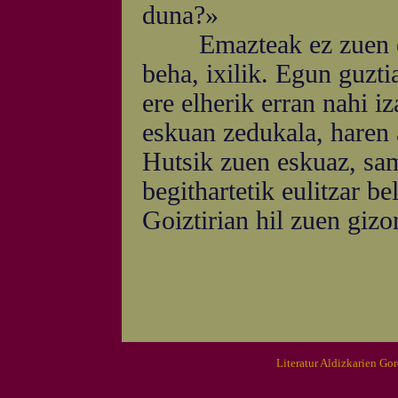
duna?»
Emazteak ez zuen eran
beha, ixilik. Egun guzti
ere elherik erran nahi i
eskuan zedukala, haren
Hutsik zuen eskuaz, sam
begithartetik eulitzar bel
Goiztirian hil zuen gizo
Literatur Aldizkarien Go