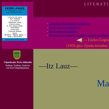
L I T E R A T 
-
Literatur Aldizkarien Gordailua
-
Euzko-Gogoa
aldizkaria
-
Ale honen aurkibidea
-
Ale honi buruzkoak (azalaren irudia eta fitxa)
— Euzko-Gogo
(1956 gko. Epaila-Iorraila)
—Itz Lauz—
Mai