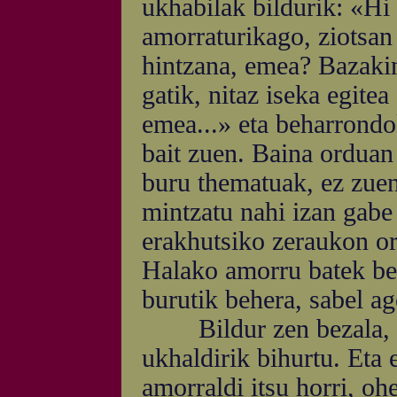
ukhabilak bildurik: «Hi 
amorraturikago, ziotsan
hintzana, emea? Bazakin
gatik, nitaz iseka egite
emea...» eta beharrondo
bait zuen. Baina orduan
buru thematuak, ez zuen
mintzatu nahi izan gabe 
erakhutsiko zeraukon or
Halako amorru batek bere
burutik behera, sabel ag
Bildur zen bezala, ez
ukhaldirik bihurtu. Eta
amorraldi itsu horri, oh