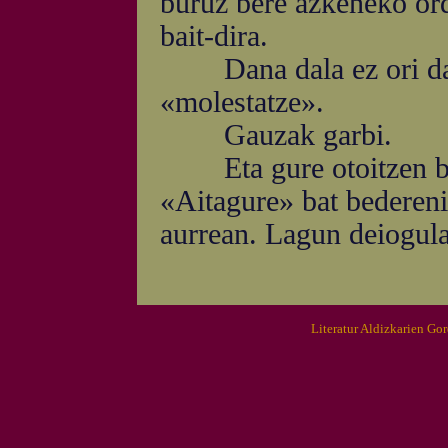
buruz bere azkeneko ord
bait-dira.
Dana dala ez ori da «a
«molestatze».
Gauzak garbi.
Eta gure otoitzen bear
«Aitagure» bat bedereni
aurrean. Lagun deiogula
Literatur Aldizkarien Go