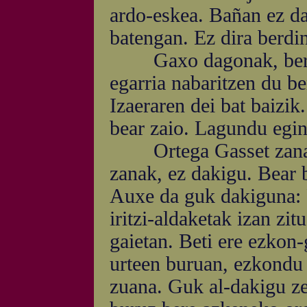
ardo-eskea. Bañan ez da 
batengan. Ez dira berdin
Gaxo dagonak, bere 
egarria nabaritzen du ber
Izaeraren dei bat baizik
bear zaio. Lagundu egin
Ortega Gasset zanak a
zanak, ez dakigu. Bear 
Auxe da guk dakiguna: 
iritzi-aldaketak izan zit
gaietan. Beti ere ezkon-
urteen buruan, ezkondu i
zuana. Guk al-dakigu zer