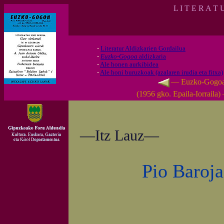
L I T E R A T 
-
Literatur Aldizkarien Gordailua
-
Euzko-Gogoa
aldizkaria
-
Ale honen aurkibidea
-
Ale honi buruzkoak (azalaren irudia eta fitxa)
— Euzko-Gogo
(1956 gko. Epaila-Iorraila
—Itz Lauz—
Pio Baroja