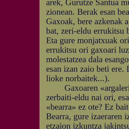
arek, Gurutze Santua mu
zionean. Berak esan bea
Gaxoak, bere azkenak al
bat, zeri-eldu errukitsu
Eta gure monjatxuak ori
errukitsu ori gaxoari luz
molestatzea dala esango
esan izan zaio beti ere.
lioke norbaitek...).
Gaxoaren «argaleri» b
zerbaiti-eldu nai ori, e
«bearra» ez ote? Ez bait
Bearra, gure izaeraren i
etzaion izkuntza jakints