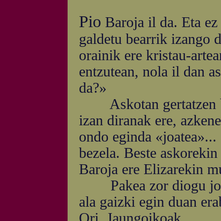
Pio
Baroja il da. Eta ez
galdetu bearrik izango
orainik ere kristau-arte
entzutean, nola il dan a
da?»
Askotan gertatzen bai
izan diranak ere, azke
ondo eginda «joatea»...
bezela. Beste askorekin 
Baroja ere Elizarekin mu
Pakea zor diogu joan 
ala gaizki egin duan era
Ori, Jaungoikoak.