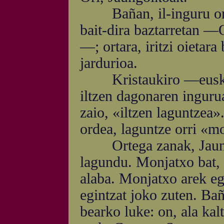
Bañan, il-inguru ontan
bait-dira baztarretan —
—; ortara, iritzi oietar
jardurioa.
Kristaukiro —euskald
iltzen dagonaren inguru
zaio, «iltzen laguntzea
ordea, laguntze orri «mo
Ortega zanak, Jaungoi
lagundu. Monjatxo bat, 
alaba. Monjatxo arek eg
egintzat joko zuten. Ba
bearko luke: on, ala kal