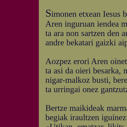
S
imonen etxean Iesus b
Aren inguruan iendea m
ta ara non sartzen den 
andre bekatari gaizki ai
Aozpez erori Aren oinet
ta asi da oieri besarka,
nigar-malkoz busti, bere
ta urringai onez gantzut
Bertze maikideak marma
begiak iraultzen iguinez
«Utikan, ematzar, likits,