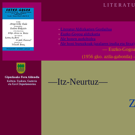
L I T E R A T 
-
Literatur Aldizkarien Gordailua
-
Euzko-Gogoa
aldizkaria
-
Ale honen aurkibidea
-
Ale honi buruzkoak (azalaren irudia eta fitxa)
— Euzko-Gogo
(1956 gko. azila-gabonila)
—Itz-Neurtuz—
Z