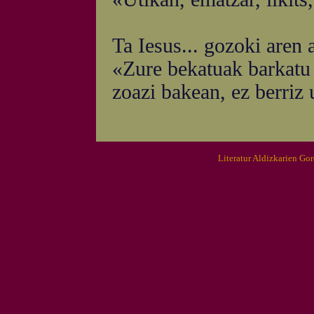
Ta Iesus... gozoki aren a
«Zure bekatuak barkatu 
zoazi bakean, ez berriz 
Literatur Aldizkarien Go