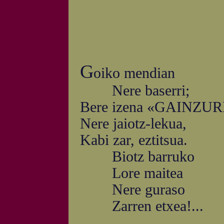
G
oiko mendian
Nere baserri;
Bere izena «GAINZUR
Nere jaiotz-lekua,
Kabi zar, eztitsua.
Biotz barruko
Lore maitea
Nere guraso
Zarren etxea!...