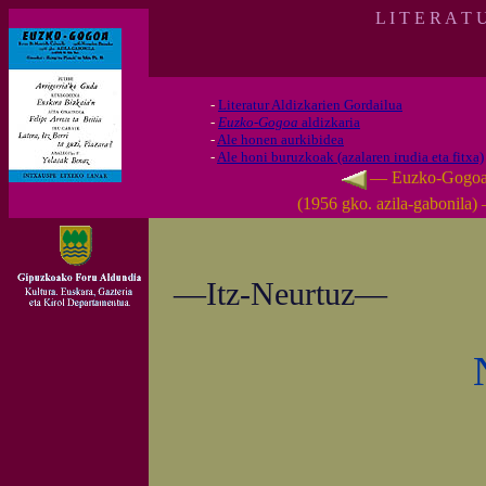
L I T E R A T 
-
Literatur Aldizkarien Gordailua
-
Euzko-Gogoa
aldizkaria
-
Ale honen aurkibidea
-
Ale honi buruzkoak (azalaren irudia eta fitxa)
— Euzko-Gogo
(1956 gko. azila-gabonila)
—Itz-Neurtuz—