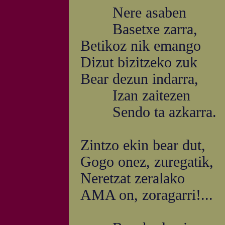
Nere asaben
Basetxe zarra,
Betikoz nik emango
Dizut bizitzeko zuk
Bear dezun indarra,
Izan zaitezen
Sendo ta azkarra.
Zintzo ekin bear dut,
Gogo onez, zuregatik,
Neretzat zeralako
AMA on, zoragarri!...