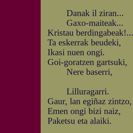
Danak il ziran...
Gaxo-maiteak...
Kristau berdingabeak!..
Ta eskerrak beudeki,
Ikasi nuen ongi.
Goi-goratzen gartsuki,
Nere baserri,
Lilluragarri.
Gaur, lan egiñaz zintzo,
Emen ongi bizi naiz,
Paketsu eta alaiki.