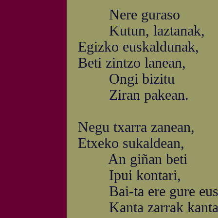
Nere guraso
Kutun, laztanak,
Egizko euskaldunak,
Beti zintzo lanean,
Ongi bizitu
Ziran pakean.
Negu txarra zanean,
Etxeko sukaldean,
An giñan beti
Ipui kontari,
Bai-ta ere gure eus
Kanta zarrak kantar