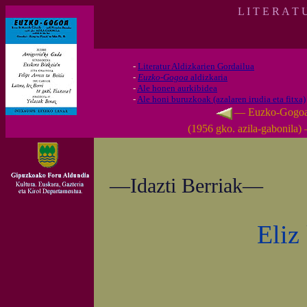
L I T E R A T 
-
Literatur Aldizkarien Gordailua
-
Euzko-Gogoa
aldizkaria
-
Ale honen aurkibidea
-
Ale honi buruzkoak (azalaren irudia eta fitxa)
— Euzko-Gogo
(1956 gko. azila-gabonila)
—Idazti Berriak—
Eliz