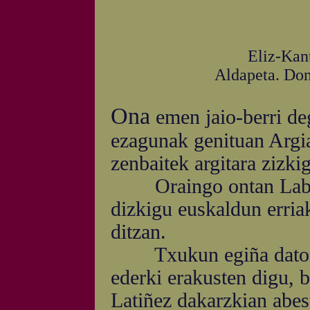
Eliz-Kanta X
Aldapeta. Don
Ona
emen jaio-berri de
ezagunak genituan Argia
zenbaitek argitara zizki
Oraingo ontan Labord
dizkigu euskaldun erriak
ditzan.
Txukun egiña dator ar
ederki erakusten digu,
Latiñez dakarzkian abe