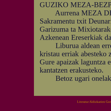
GUZIKO MEZA-BEZPERA
Aurrena MEZA DEUN
Sakramentu txit Deunari,
Garizuma ta Mixiotarak
Azkenean Ereserkiak da
Liburua aldean errez 
kristau erriak abesteko 
Gure apaizak laguntza ed
kantatzen erakusteko.
Betoz ugari onelako 
Literatur Aldizkarien Go