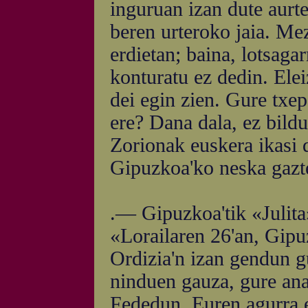
inguruan izan dute aurte
beren urteroko jaia. Me
erdietan; baina, lotsagar
konturatu ez dedin. Elei
dei egin zien. Gure txep
ere? Dana dala, ez bildu
Zorionak euskera ikasi 
Gipuzkoa'ko neska gazt
.— Gipuzkoa'tik «Julita
«Lorailaren 26'an, Gipu
Ordizia'n izan gendun g
ninduen gauza, gure ana
Fededun. Euren agurra e