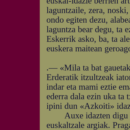
euskal-idazle berrien ar
laguntzaile, zera, noski,
ondo egiten dezu, alabe
laguntza bear degu, ta ez
Eskerrik asko, ba, ta al
euskera maitean geroago
.— «Mila ta bat gauetak
Erderatik itzultzeak iato
indar eta mami eztie em
ederra dala ezin uka ta t
ipini dun «Azkoiti» ida
Auxe idazten digu Kol
euskaltzale argiak. Praga