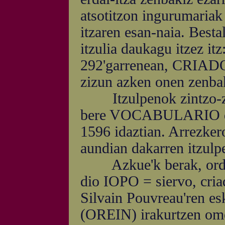
atsotitzon ingurumariak 
itzaren esan-naia. Besta
itzulia daukagu itzez 
292'garrenean, CRIADO
zizun azken onen zenbaki
Itzulpenok zintzo-zint
bere VOCABULARIO 
1596 idaztian. Arrezker
aundian dakarren itzulp
Azkue'k berak, ordea,
dio IOPO = siervo, cria
Silvain Pouvreau'ren e
(OREIN) irakurtzen ome