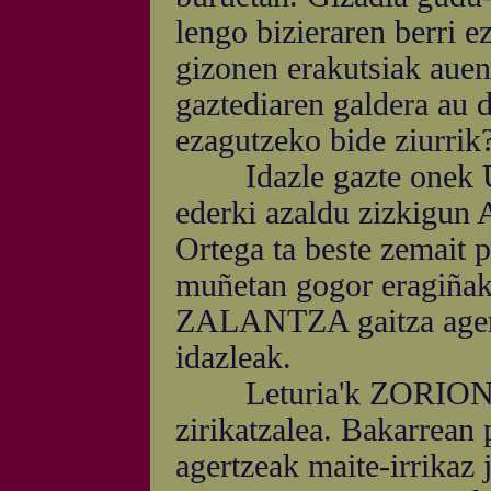
lengo bizieraren berri e
gizonen erakutsiak auen 
gaztediaren galdera au d
ezagutzeko bide ziurrik
Idazle gazte onek Una
ederki azaldu zizkigun 
Ortega ta beste zemait 
muñetan gogor eragiñak
ZALANTZA gaitza agertz
idazleak.
Leturia'k ZORIONA t
zirikatzalea. Bakarrean
agertzeak maite-irrikaz