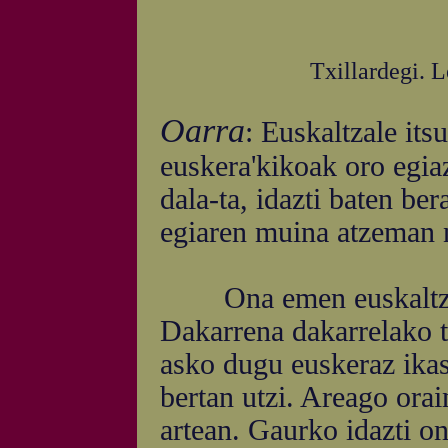
Txillardegi. 
Oarra
: Euskaltzale itsu
euskera'kikoak oro egiaz
dala-ta, idazti baten ber
egiaren muina atzeman n
Ona emen euskaltzale
Dakarrena dakarrelako t
asko dugu euskeraz ikast
bertan utzi. Areago ora
artean. Gaurko idazti on