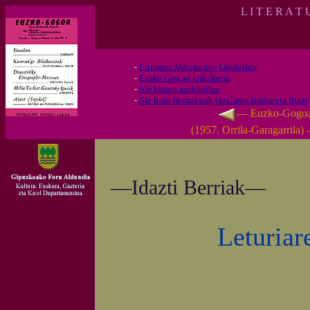
L I T E R A T
-
Literatur Aldizkarien Gordailua
-
Euzko-Gogoa
aldizkaria
-
Ale honen aurkibidea
-
Ale honi buruzkoak (azalaren irudia eta fitxa)
— Euzko-Gogo
(1957. Orrila-Garagarrila)
—Idazti Berriak—
Leturiar