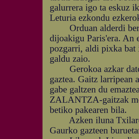
galurrera igo ta eskuz i
Leturia ezkondu ezkerok
Orduan alderdi berria
dijoakigu Paris'era. An 
pozgarri, aldi pixka bat
galdu zaio.
Gerokoa azkar dator. 
gaztea. Gaitz larripean 
gabe galtzen du emaztear
ZALANTZA-gaitzak mend
betiko pakearen bila.
Azken iluna Txilardeg
Gaurko gazteen burueta