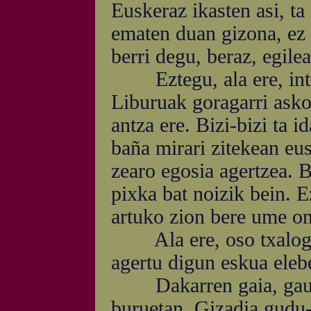
Euskeraz ikasten asi, ta
ematen duan gizona, ez 
berri degu, beraz, egile
Eztegu, ala ere, intzen
Liburuak goragarri asko
antza ere. Bizi-bizi ta 
baña mirari zitekean eu
zearo egosia agertzea. B
pixka bat noizik bein. E
artuko zion bere ume oni
Ala ere, oso txalogarr
agertu digun eskua elebe
Dakarren gaia, gaur-g
buruetan. Gizadia gudu-