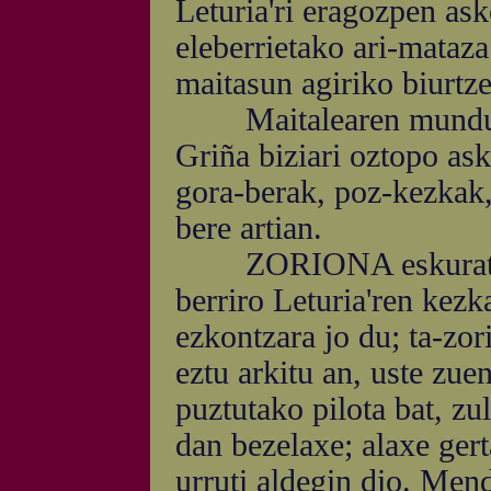
Leturia'ri eragozpen as
eleberrietako ari-mataz
maitasun agiriko biurtze
Maitalearen mundua po
Griña biziari oztopo ask
gora-berak, poz-kezkak,
bere artian.
ZORIONA eskuratu du,
berriro Leturia'ren kez
ezkontzara jo du; ta-zor
eztu arkitu an, uste zue
puztutako pilota bat, zu
dan bezelaxe; alaxe gert
urruti aldegin dio. Men