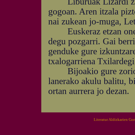
Liburuak Lizardi za
gogoan. Aren itzala piz
nai zukean jo-muga, Let
Euskeraz etzan onelak
degu pozgarri. Gai berri
genduke gure izkuntzare
txalogarriena Txilardegi
Bijoakio gure zorion-a
lanerako akulu balitu, b
ortan aurrera jo dezan.
Literatur Aldizkarien Go