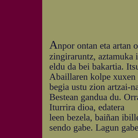
A
npor ontan eta artan 
zingiraruntz, aztamuka i
eldu da bei bakartia. It
Abaillaren kolpe xuxen 
begia ustu zion artzai-n
Bestean gandua du. Orra,
Iturrira dioa, edatera
leen bezela, baiñan ibill
sendo gabe. Lagun gabe