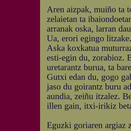
Aren aizpak, muiño ta t
zelaietan ta ibaiondoeta
arranak oska, larran dau
Ua, erori egingo litzake
Aska koxkatua muturraz
esti-egin du, zorabioz. 
uretarantz burua, ta bar
Gutxi edan du, gogo ga
jaso du goirantz buru a
aundia, zeiñu itzalez. B
illen gain, itxi-irikiz be
Eguzki goriaren argiaz z