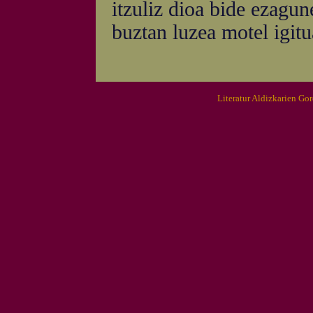
itzuliz dioa bide ezagun
buztan luzea motel igitu
Literatur Aldizkarien Go