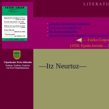
L I T E R A T 
-
Literatur Aldizkarien Gordailua
-
Euzko-Gogoa
aldizkaria
-
Ale honen aurkibidea
-
Ale honi buruzkoak (azalaren irudia eta fitxa)
— Euzko-Gogo
(1958. Epaila-Iorraila —
—Itz Neurtuz—