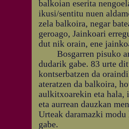
balkoian eserita nengoela
ikusi/sentitu nuen aldam
zela balkoira, negar bate
geroago, Jainkoari erreg
dut nik orain, ene jainko
Bosgarren pisuko amon
dudarik gabe. 83 urte dit
kontserbatzen da oraindi
ateratzen da balkoira, ho
aulkitxoarekin eta hala, 
eta aurrean dauzkan men
Urteak daramazki modu h
gabe.