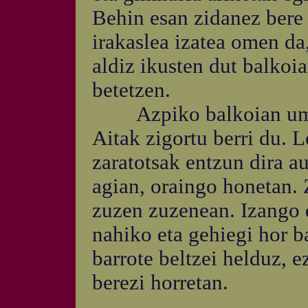
Behin esan zidanez bere
irakaslea izatea omen da
aldiz ikusten dut balkoia
betetzen.
Azpiko balkoian ume k
Aitak zigortu berri du. 
zaratotsak entzun dira au
agian, oraingo honetan. 
zuzen zuzenean. Izango 
nahiko eta gehiegi hor b
barrote beltzei helduz, 
berezi horretan.