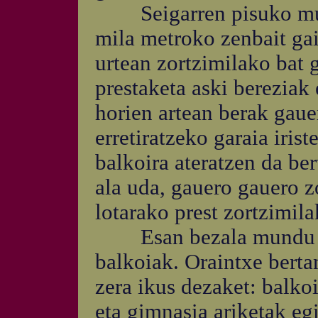
Seigarren pisuko muti
mila metroko zenbait gai
urtean zortzimilako bat 
prestaketa aski bereziak 
horien artean berak gaue
erretiratzeko garaia iris
balkoira ateratzen da ber
ala uda, gauero gauero z
lotarako prest zortzimil
Esan bezala mundu bere
balkoiak. Oraintxe bertan
zera ikus dezaket: balko
eta gimnasia ariketak egi