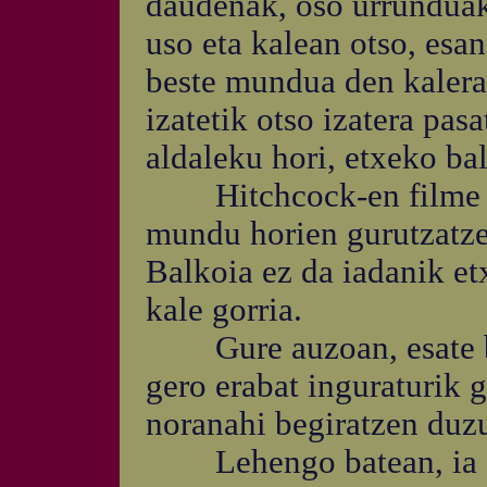
daudenak, oso urrunduak,
uso eta kalean otso, esa
beste mundua den kalera
izatetik otso izatera pas
aldaleku hori, etxeko ba
Hitchcock-en filme ha
mundu horien gurutzatze
Balkoia ez da iadanik et
kale gorria.
Gure auzoan, esate bat
gero erabat inguraturik 
noranahi begiratzen duzu
Lehengo batean, ia ga