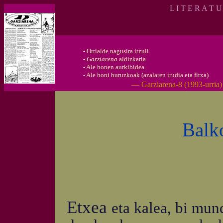
L I T E R A T 
-
Orrialde nagusira itzuli
-
Garziarena
aldizkaria
-
Ale honen aurkibidea
-
Ale honi buruzkoak (azalaren irudia eta fitxa)
— Garziarena-8 (1993-urria
Balk
Etxea
eta kalea, bi mun