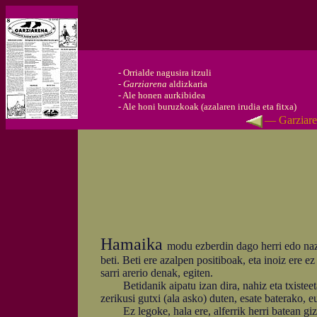
-
Orrialde nagusira itzuli
-
Garziarena
aldizkaria
-
Ale honen aurkibidea
-
Ale honi buruzkoak (azalaren irudia eta fitxa)
— Garziare
Hamaika
modu ezberdin dago herri edo naz
beti. Beti ere azalpen positiboak, eta inoiz ere 
sarri arerio denak, egiten.
Betidanik aipatu izan dira, nahiz eta txisteeta
zerikusi gutxi (ala asko) duten, esate baterako, 
Ez legoke, hala ere, alferrik herri batean giza