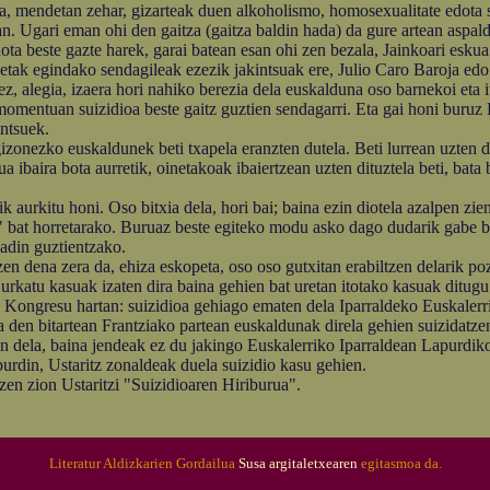
era, mendetan zehar, gizarteak duen alkoholismo, homosexualitate edota 
gari eman ohi den gaitza (gaitza baldin hada) da gure artean aspaldi
ota beste gazte harek, garai batean esan ohi zen bezala, Jainkoari eskua
ak egindako sendagileak ezezik jakintsuak ere, Julio Caro Baroja edo A
ez, alegia, izaera hori nahiko berezia dela euskalduna oso barnekoi eta 
momentuan suizidioa beste gaitz guztien sendagarri. Eta gai honi buru
intsuek.
nezko euskaldunek beti txapela eranzten dutela. Beti lurrean uzten dute
ibaira bota aurretik, oinetakoak ibaiertzean uzten dituztela beti, bata
aurkitu honi. Oso bitxia dela, hori bai; baina ezin diotela azalpen zie
" bat horretarako. Buruaz beste egiteko modu asko dago dudarik gabe ba
adin guztientzako.
dena zera da, ehiza eskopeta, oso oso gutxitan erabiltzen delarik po
 urkatu kasuak izaten dira baina gehien bat uretan itotako kasuak ditugu
ongresu hartan: suizidioa gehiago ematen dela Iparraldeko Euskalerr
a den bitartean Frantziako partean euskaldunak direla gehien suizidatzen
n dela, baina jendeak ez du jakingo Euskalerriko Iparraldean Lapurdiko
urdin, Ustaritz zonaldeak duela suizidio kasu gehien.
en zion Ustaritzi "Suizidioaren Hiriburua".
Literatur Aldizkarien Gordailua
Susa argitaletxearen
egitasmoa da.