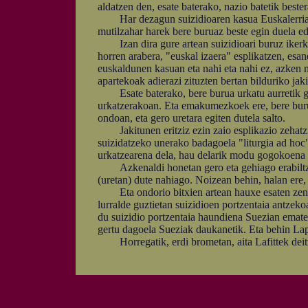
aldatzen den, esate baterako, nazio batetik best
Har dezagun suizidioaren kasua Euskalerrian. U
mutilzahar harek bere buruaz beste egin duela ed
Izan dira gure artean suizidioari buruz ikerket
horren arabera, "euskal izaera" esplikatzen, esan
euskaldunen kasuan eta nahi eta nahi ez, azken 
apartekoak adierazi zituzten bertan bilduriko jak
Esate baterako, bere burua urkatu aurretik gizo
urkatzerakoan. Eta emakumezkoek ere, bere burua 
ondoan, eta gero uretara egiten dutela salto.
Jakitunen eritziz ezin zaio esplikazio zehatzik 
suizidatzeko unerako badagoela "liturgia ad hoc
urkatzearena dela, hau delarik modu gogokoena 
Azkenaldi honetan gero eta gehiago erabiltzen 
(uretan) dute nahiago. Noizean behin, halan ere,
Eta ondorio bitxien artean hauxe esaten zen K
lurralde guztietan suizidioen portzentaia antzeko
du suizidio portzentaia haundiena Suezian emate
gertu dagoela Sueziak daukanetik. Eta behin Lap
Horregatik, erdi brometan, aita Lafittek deitz