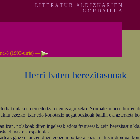
L I T E R A T U R A L D I Z K A R I E N
G O R D A I L U A
na-8 (1993-urria) —
Herri baten berezitasunak
io bat nolakoa den edo izan den ezagutzeko. Normalean herri horren do
ez ukitu ezezko, txar edo konotazio negatibozkoak baldin eta azterketa hor
n izan, nolakoak diren ingelesak edota frantsesak, zein berezitasun kla
euskaldunak eta espainolak.
rteak gaizki hartzen duen edozein portaera sozial nahiz indibidual kon