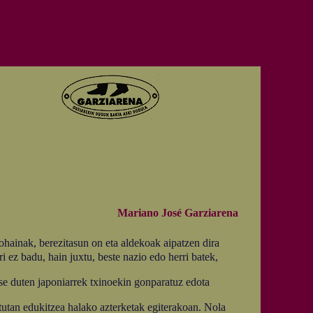
Mariano José Garziarena
hainak, berezitasun on eta aldekoak aipatzen dira
i ez badu, hain juxtu, beste nazio edo herri batek,
se duten japoniarrek txinoekin gonparatuz edota
tutan edukitzea halako azterketak egiterakoan. Nola