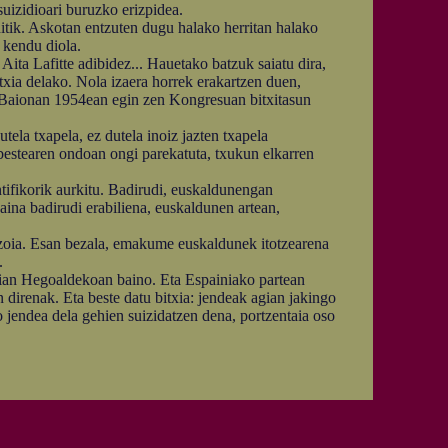
suizidioari buruzko erizpidea.
tik. Askotan entzuten dugu halako herritan halako
 kendu diola.
ita Lafitte adibidez... Hauetako batzuk saiatu dira,
itxia delako. Nola izaera horrek erakartzen duen,
z Baionan 1954ean egin zen Kongresuan bitxitasun
la txapela, ez dutela inoiz jazten txapela
 bestearen ondoan ongi parekatuta, txukun elkarren
ntifikorik aurkitu. Badirudi, euskaldunengan
ina badirudi erabiliena, euskaldunen artean,
zoia. Esan bezala, emakume euskaldunek itotzearena
.
ian Hegoaldekoan baino. Eta Espainiako partean
 direnak. Eta beste datu bitxia: jendeak agian jakingo
 jendea dela gehien suizidatzen dena, portzentaia oso