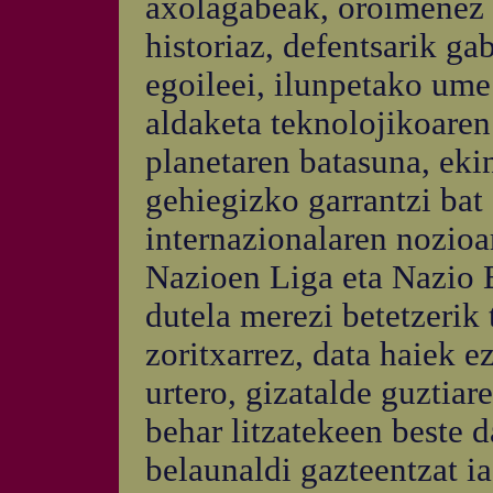
axolagabeak, oroimenez b
historiaz, defentsarik ga
egoileei, ilunpetako ume
aldaketa teknolojikoare
planetaren batasuna, eki
gehiegizko garrantzi ba
internazionalaren nozioa
Nazioen Liga eta Nazio 
dutela merezi betetzerik
zoritxarrez, data haiek 
urtero, gizatalde guztiar
behar litzatekeen beste d
belaunaldi gazteentzat 