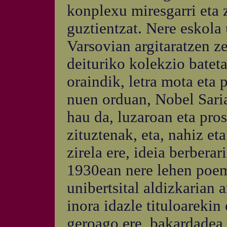
konplexu miresgarri eta 
guztientzat. Nere eskola 
Varsovian argitaratzen z
deituriko kolekzio bate
oraindik, letra mota eta 
nuen orduan, Nobel Saria
hau da, luzaroan eta pros
zituztenak, eta, nahiz et
zirela ere, ideia berbera
1930ean nere lehen poe
unibertsital aldizkarian 
inora idazle tituloarekin
geroago ere, bakardadea 