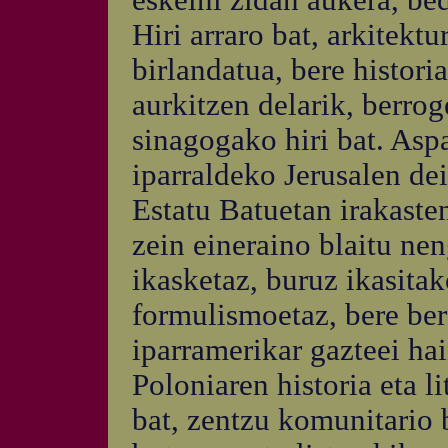
eskeini zidan aukera, be
Hiri arraro bat, arkitektu
birlandatua, bere histori
aurkitzen delarik, berrog
sinagogako hiri bat. Asp
iparraldeko Jerusalen dei
Estatu Batuetan irakaste
zein eineraino blaitu nen
ikasketaz, buruz ikasit
formulismoetaz, bere ber
iparramerikar gazteei hai
Poloniaren historia eta l
bat, zentzu komunitario b