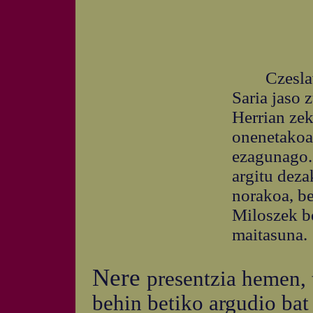
Czeslaw M
Saria jaso 
Herrian zek
onenetakoa 
ezagunago.
argitu deza
norakoa, be
Miloszek b
maitasuna.
Nere
presentzia hemen, 
behin betiko argudio bat