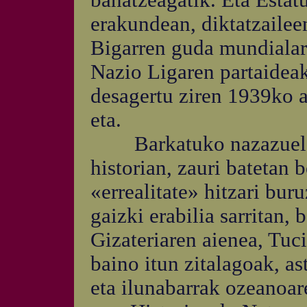
banatzeagatik. Eta Esta
erakundean, diktatzailee
Bigarren guda mundialare
Nazio Ligaren partaidea
desagertu ziren 1939ko 
eta.
Barkatuko nazazuelako
historian, zauri batetan 
«errealitate» hitzari buru
gaizki erabilia sarritan,
Gizateriaren aienea, Tuc
baino itun zitalagoak, as
eta ilunabarrak ozeanoar