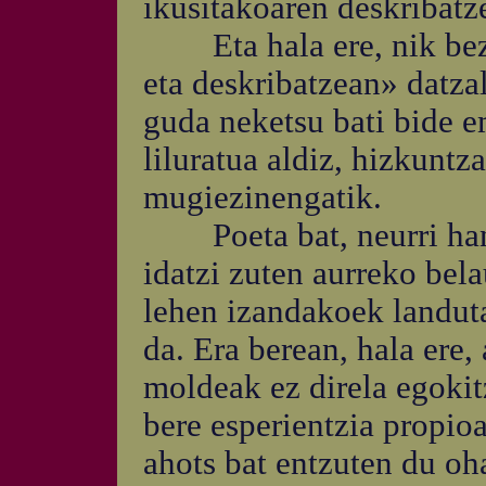
ikusitakoaren deskribatz
Eta hala ere, nik beza
eta deskribatzean» datza
guda neketsu bati bide e
liluratua aldiz, hizkuntz
mugiezinengatik.
Poeta bat, neurri hand
idatzi zuten aurreko bel
lehen izandakoek landuta
da. Era berean, hala ere,
moldeak ez direla egokit
bere esperientzia propio
ahots bat entzuten du oh