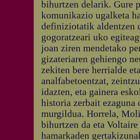
bihurtzen delarik. Gure p
komunikazio ugalketa har
definiziotatik aldentzen
gogoratzeari uko egiteag
joan ziren mendetako per
gizateriaren gehiengo ne
zekiten bere herrialde et
analfabetoentzat, zeintzu
idazten, eta gainera esko
historia zerbait ezaguna 
murgildua. Horrela, Mol
bihurtzen da eta Voltair
hamarkaden gertakizunak