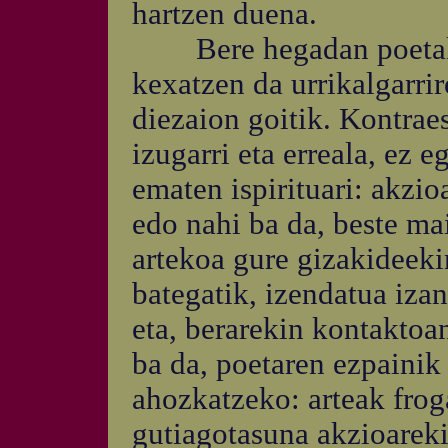
hartzen duena.
Bere hegadan poetak s
kexatzen da urrikalgarri
diezaion goitik. Kontrae
izugarri eta erreala, ez 
ematen ispirituari: akzio
edo nahi ba da, beste mai
artekoa gure gizakideeki
bategatik, izendatua iza
eta, berarekin kontaktoan
ba da, poetaren ezpainik 
ahozkatzeko: arteak frog
gutiagotasuna akzioarekik