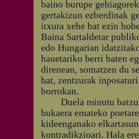
baino burupe gehiagoreki
gertakizun ezberdinak ge
itxura xehe bat ezin hob
Baina Sartaldetar publik
edo Hungarian idatzitak
hauetariko berri baten e
direnean, somatzen du se
bat, zentzurak inposatu
borrokan.
Duela minutu batzuk, 
bukaera emateko poetare
kideenganako elkartasun
kontradikzioari. Hala er