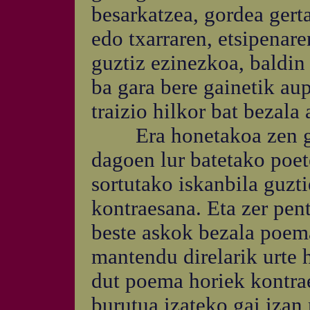
besarkatzea, gordea gert
edo txarraren, etsipenar
guztiz ezinezkoa, baldin
ba gara bere gainetik aup
traizio hilkor bat bezala
Era honetakoa zen geno
dagoen lur batetako poe
sortutako iskanbila guzt
kontraesana. Eta zer pent
beste askok bezala poema
mantendu direlarik urte h
dut poema horiek kontraes
burutua izateko gai izan 