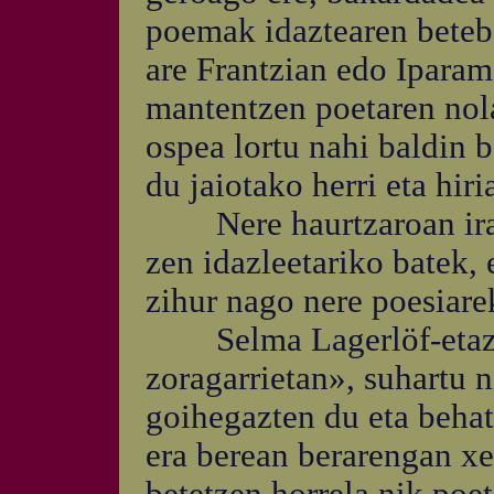
poemak idaztearen betebe
are Frantzian edo Iparame
mantentzen poetaren nola
ospea lortu nahi baldin 
du jaiotako herri eta hiri
Nere haurtzaroan iraku
zen idazleetariko batek, 
zihur nago nere poesiarek
Selma Lagerlöf-etaz ar
zoragarrietan», suhartu 
goihegazten du eta behatz
era berean berarengan x