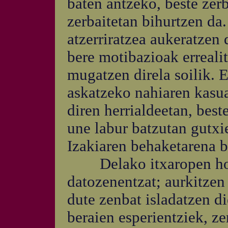
baten antzeko, beste zer
zerbaitetan bihurtzen da
atzerriratzea aukeratzen 
bere motibazioak erreali
mugatzen direla soilik. 
askatzeko nahiaren kasua,
diren herrialdeetan, best
une labur batzutan gutxi
Izakiaren behaketarena b
Delako itxaropen hori 
datozenentzat; aurkitzen
dute zenbat isladatzen di
beraien esperientziek, ze