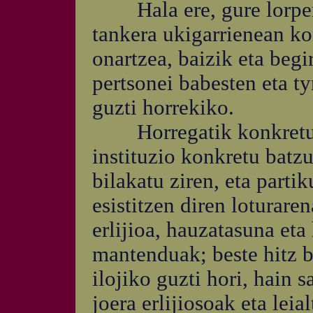
Hala ere, gure lorpen 
tankera ukigarrienean ko
onartzea, baizik eta beg
pertsonei babesten eta t
guzti horrekiko.
Horregatik konkretuki,
instituzio konkretu batz
bilakatu ziren, eta partik
esistitzen diren loturaren
erlijioa, hauzatasuna eta
mantenduak; beste hitz ba
ilojiko guzti hori, hain s
joera erlijiosoak eta lei