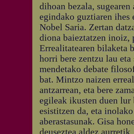
dihoan bezala, sugearen a
egindako guztiaren ihes 
Nobel Saria. Zertan datz
diona baieztatzen inoiz,
Errealitatearen bilaketa b
horri bere zentzu lau et
mendetako debate filosof
bat. Mintzo naizen erreal
antzarrean, eta bere zam
egileak ikusten duen lur 
esistitzen da, eta inolak
aberastasunak. Gisa hon
deuseztea aldez aurretik,