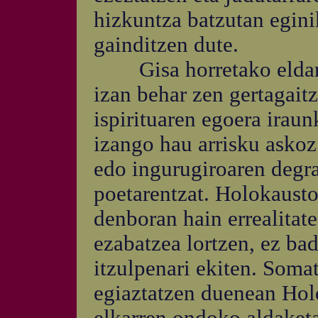
hizkuntza batzutan egin
gainditzen dute.
Gisa horretako eldarnio
izan behar zen gertagait
ispirituaren egoera irau
izango hau arrisku askoz
edo ingurugiroaren degr
poetarentzat. Holokausto
denboran hain errealitate
ezabatzea lortzen, ez b
itzulpenari ekiten. Soma
egiaztatzen duenean Hol