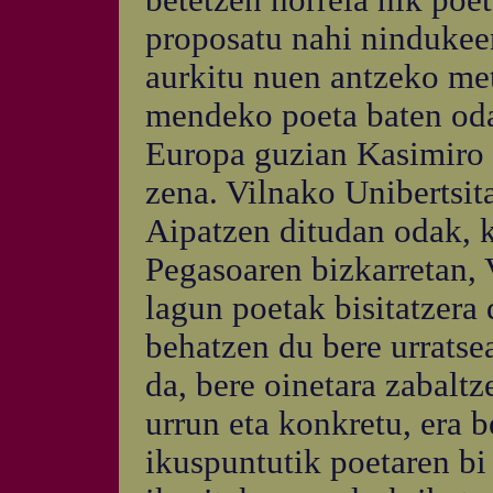
betetzen horrela nik poe
proposatu nahi nindukeen
aurkitu nuen antzeko me
mendeko poeta baten oda 
Europa guzian Kasimiro i
zena. Vilnako Unibertsit
Aipatzen ditudan odak, 
Pegasoaren bizkarretan, 
lagun poetak bisitatzera
behatzen du bere urratsea
da, bere oinetara zabaltz
urrun eta konkretu, era 
ikuspuntutik poetaren bi 