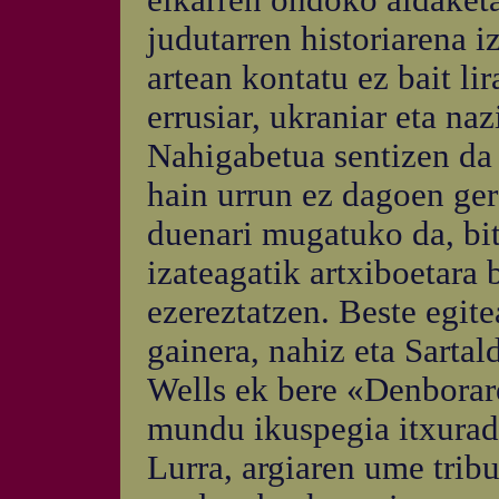
elkarren ondoko aldaketa
judutarren historiarena 
artean kontatu ez bait lir
errusiar, ukraniar eta naz
Nahigabetua sentizen da
hain urrun ez dagoen gero
duenari mugatuko da, bit
izateagatik artxiboetara 
ezereztatzen. Beste egite
gainera, nahiz eta Sarta
Wells ek bere «Denbora
mundu ikuspegia itxurad
Lurra, argiaren ume tribu