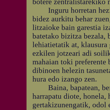
botere zentralistarekiko
Inguru horretan hezita
bidez aurkitu behar zuen,
litzaioke bain garestia 
batetako bizitza bezala, 
lehiatietatik at, klausura
ezkilen jotzeari adi soil
mahaian toki preferente 
dibinoen helezin tasunet
hura edo izango zen.
Baina, bapatean, berak
harrapatu diote, honela, 
gertakizunengatik, odol 