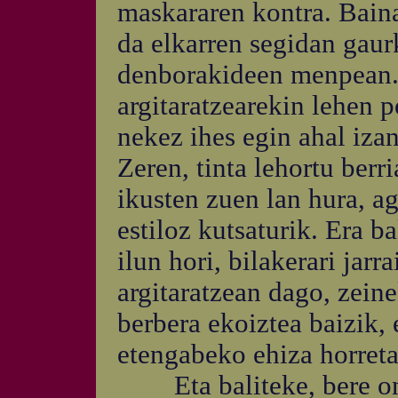
maskararen kontra. Baina
da elkarren segidan gau
denborakideen menpean. 
argitaratzearekin lehen 
nekez ihes egin ahal izan
Zeren, tinta lehortu berri
ikusten zuen lan hura, a
estiloz kutsaturik. Era b
ilun hori, bilakerari jarr
argitaratzean dago, zein
berbera ekoiztea baizik, 
etengabeko ehiza horreta
Eta baliteke, bere ond