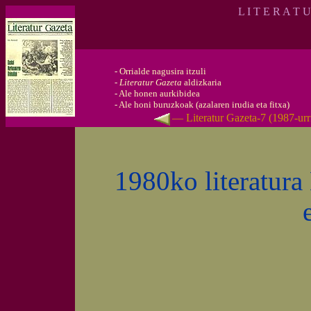
L I T E R A T 
-
Orrialde nagusira itzuli
-
Literatur Gazeta
aldizkaria
-
Ale honen aurkibidea
-
Ale honi buruzkoak (azalaren irudia eta fitxa)
— Literatur Gazeta-7 (1987-ur
1980ko literatura