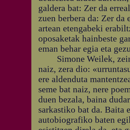
galdera bat: Zer da errea
zuen berbera da: Zer da 
artean etengabeki erabilt
oposaketak hainbeste gar
eman behar egia eta gezurr
Simone Weilek, zeinen
naiz, zera dio: «urrunta
ere aldenduta mantentzea
seme bat naiz, nere poem
duen bezala, baina dudar
sarkastiko bat da. Baita 
autobiografiko baten egil