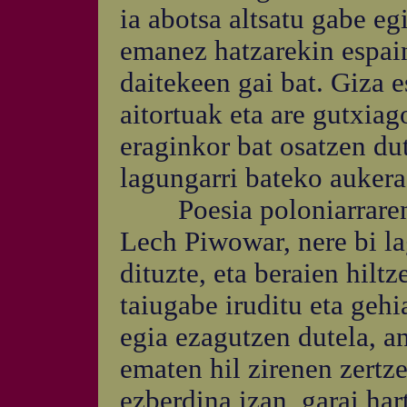
ia abotsa altsatu gabe eg
emanez hatzarekin espaine
daitekeen gai bat. Giza 
aitortuak eta are gutxiag
eraginkor bat osatzen du
lagungarri bateko aukera
Poesia poloniarraren a
Lech Piwowar, nere bi 
dituzte, eta beraien hilt
taiugabe iruditu eta geh
egia ezagutzen dutela, an
ematen hil zirenen zertze
ezberdina izan, garai har