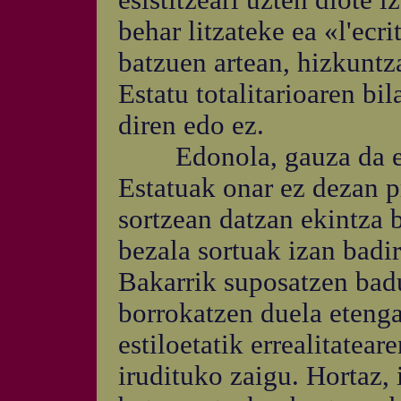
esistitzeari uzten diote i
behar litzateke ea «l'ecri
batzuen artean, hizkuntza
Estatu totalitarioaren bil
diren edo ez.
Edonola, gauza da ez 
Estatuak onar ez dezan p
sortzean datzan ekintza 
bezala sortuak izan badi
Bakarrik suposatzen bad
borrokatzen duela etenga
estiloetatik errealitatear
irudituko zaigu. Hortaz, 