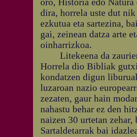
oro, Historia edo Natura
dira, horrela uste dut nik
ezkutua eta sartezina, ba
gai, zeinean datza arte et
oinharrizkoa.
Litekeena da zaurien o
Horrela dio Bibliak gutxi
kondatzen digun liburua
luzaroan nazio europear
zezaten, gaur hain moda
nahastu behar ez den hitz
naizen 30 urtetan zehar, 
Sartaldetarrak bai idazlea