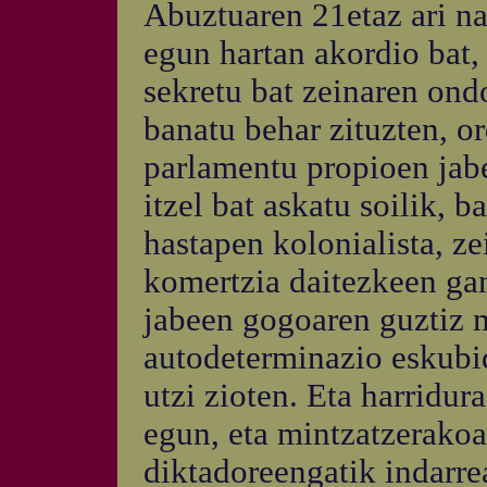
Abuztuaren 21etaz ari na
egun hartan akordio bat,
sekretu bat zeinaren ond
banatu behar zituzten, or
parlamentu propioen jabe
itzel bat askatu soilik, b
hastapen kolonialista, ze
komertzia daitezkeen gan
jabeen gogoaren guztiz 
autodeterminazio eskubid
utzi zioten. Eta harridur
egun, eta mintzatzerakoa
diktadoreengatik indarrea