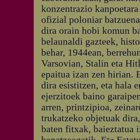
konzentrazio kanpoetara 
ofizial poloniar batzuena
dira orain hobi komun ba
belaunaldi gazteek, histo
behar, 1944ean, berrehun
Varsovian, Stalin eta Hit
epaitua izan zen hirian.
dira esistitzen, eta hala 
ejerzitoek baino garaipe
arren, printzipioa, zeina
trukatzeko objetuak dira
baten fitxak, baieztatua 