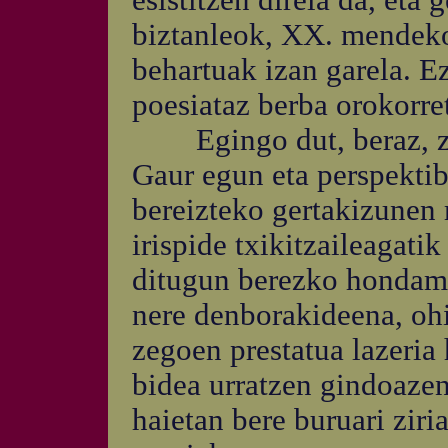
esistitzen direla da, eta 
biztanleok, XX. mendeko
behartuak izan garela. E
poesiataz berba orokorre
Egingo dut, beraz, zer
Gaur egun eta perspektib
bereizteko gertakizunen
irispide txikitzaileagati
ditugun berezko hondamen
nere denborakideena, ohi
zegoen prestatua lazeria 
bidea urratzen gindoazen
haietan bere buruari ziria