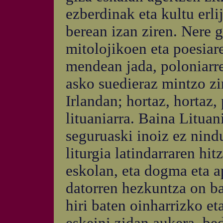
ezberdinak eta kultu erl
berean izan ziren. Nere 
mitolojikoen eta poesiare
mendean jada, poloniarre
asko suedieraz mintzo zi
Irlandan; hortaz, hortaz,
lituaniarra. Baina Lituan
seguruaski inoiz ez nindu
liturgia latindarraren hit
eskolan, eta dogma eta a
datorren hezkuntza on ba
hiri baten oinharrizko et