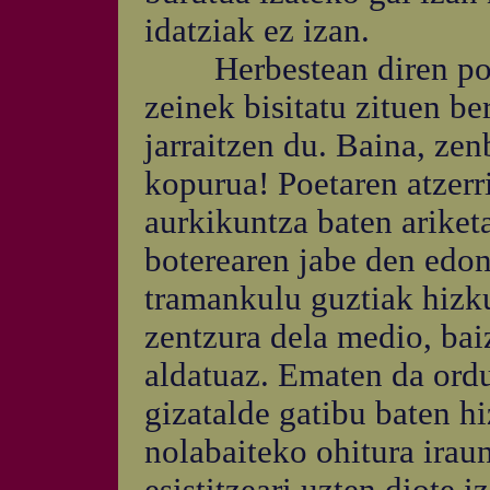
idatziak ez izan.
Herbestean diren poeta
zeinek bisitatu zituen be
jarraitzen du. Baina, zen
kopurua! Poetaren atzerr
aurkikuntza baten ariket
boterearen jabe den edon
tramankulu guztiak hizku
zentzura dela medio, bai
aldatuaz. Ematen da ordu
gizatalde gatibu baten h
nolabaiteko ohitura irau