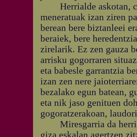
Herrialde askotan, civ
meneratuak izan ziren p
berean bere biztanleei er
beraiek, bere heredentzia
zirelarik. Ez zen gauza b
arrisku gogorraren situaz
eta babesle garrantzia b
izan zen nere jaioterriar
bezalako egun batean, g
eta nik jaso genituen doh
gogoratzerakoan, laudori
Miresgarria da herri tx
giza eskalan agertzen zi