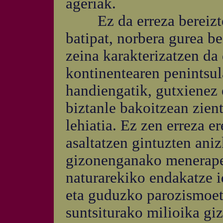
ageriak.
Ez da erreza bereiztea e
batipat, norbera gurea be
zeina karakterizatzen da
kontinentearen penintsula
handiengatik, gutxienez 
biztanle bakoitzean zien
lehiatia. Ez zen erreza 
asaltatzen gintuzten aniz
gizonenganako menerapen
naturarekiko endakatze i
eta guduzko parozismoeta
suntsiturako milioika giz