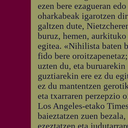
ezen bere ezagueran edo 
oharkabeak igarotzen dira
galtzen dute, Nietzchere
buruz, hemen, aurkituko b
egitea. «Nihilista baten
fido bere oroitzapenetaz;
uzten du, eta buruarekin 
guztiarekin ere ez du egi
ez du mantentzen gerotik
eta txarraren perzepzio 
Los Angeles-etako Times
baieztatzen zuen bezala,
ezeztatzen eta judutarra