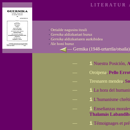
L I T E R A T U R A
-
Orrialde nagusira itzuli
-
Gernika
aldizkariari buruz
-
Gernika
aldizkariaren aurkibidea
-
Ale honi buruz
—
Gernika
(1948-urtarrila/otsaila)
—
i
Nuestra Posición,
A
—
Oroipena
,
Pello Erro
—
Tresnaren mendea
,
So
—
i
La hora del human
—
i
L'humanisme chréti
—
i
Enseñanzas morales 
Thalamás Labandib
—
i
Témoignages et pré