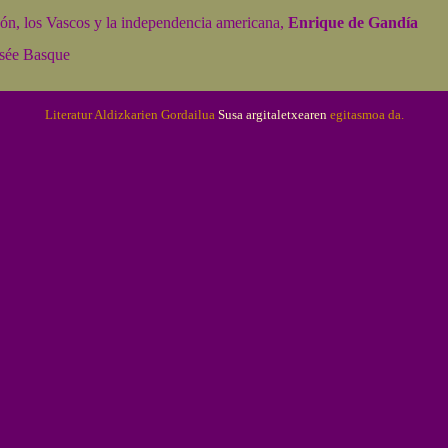
n, los Vascos y la independencia americana,
Enrique de Gandía
ée Basque
Literatur Aldizkarien Gordailua
Susa argitaletxearen
egitasmoa da.