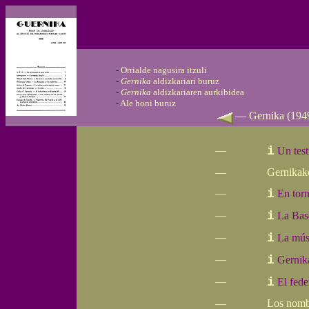
-
Orrialde nagusira itzuli
-
Gernika
aldizkariari buruz
-
Gernika
aldizkariaren aurkibidea
-
Ale honi buruz
—
Gernika
(1949
—
i
Un test
—
Gernikak
—
i
En torn
—
i
La Basq
—
i
La músi
—
i
Gernik
—
i
El fede
—
Los nombr