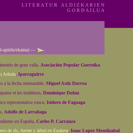
L I T E R A T U R A L D I Z K A R I E N
G O R D A I L U A
-apirila/ekaina)
—
imonio de gran valía,
Asociación Popular Guernika
o Arbola
,
Iparraguirre
o a la fecha memorable,
Miguel Astiz Dorrea
uaise et les traditions,
Dominique Dufau
ca representativa vasca,
Isidoro de Fagoaga
a,
Adolfo de Larrañaga
ralismo en España,
Carlos P. Carranza
es de río, fuente y árbol en Euskera
,
Isaac Lopez Mendizabal