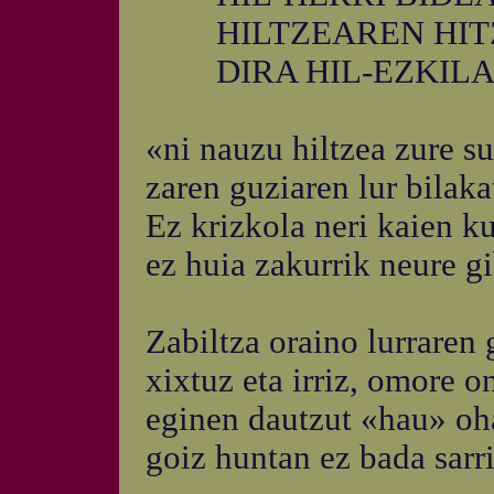
HILTZEAREN HIT
DIRA HIL-EZKIL
«ni nauzu hiltzea zure su
zaren guziaren lur bilaka
Ez krizkola neri kaien ku
ez huia zakurrik neure gi
Zabiltza oraino lurraren
xixtuz eta irriz, omore o
eginen dautzut «hau» oha
goiz huntan ez bada sarri