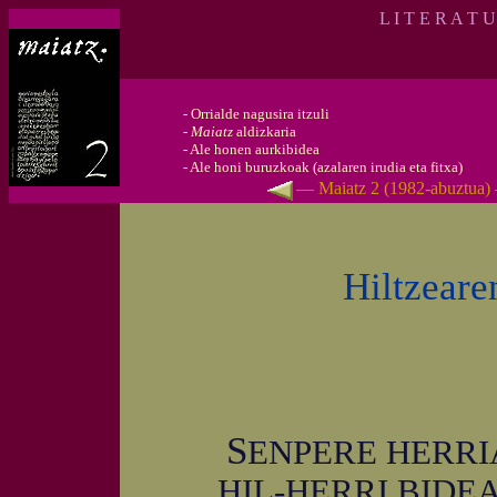
L I T E R A T 
-
Orrialde nagusira itzuli
-
Maiatz
aldizkaria
-
Ale honen aurkibidea
-
Ale honi buruzkoak (azalaren irudia eta fitxa)
— Maiatz 2 (1982-abuztua)
Hiltzearen
S
ENPERE HERRI
HIL-HERRI BIDEA