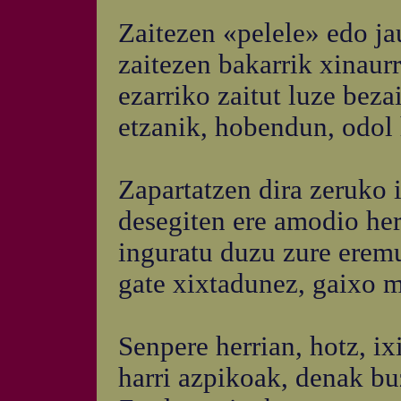
Zaitezen «pelele» edo ja
zaitezen bakarrik xinaurr
ezarriko zaitut luze beza
etzanik, hobendun, odol 
Zapartatzen dira zeruko i
desegiten ere amodio her
inguratu duzu zure erem
gate xixtadunez, gaixo 
Senpere herrian, hotz, ix
harri azpikoak, denak bu