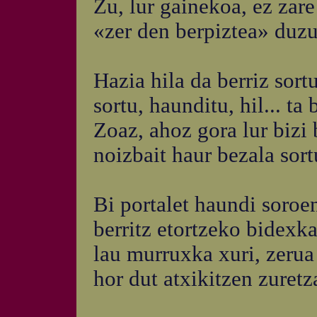
Zu, lur gainekoa, ez zare
«zer den berpiztea» duzu
Hazia hila da berriz sortu
sortu, haunditu, hil... ta 
Zoaz, ahoz gora lur bizi 
noizbait haur bezala sort
Bi portalet haundi soroen
berritz etortzeko bidexk
lau murruxka xuri, zerua 
hor dut atxikitzen zur