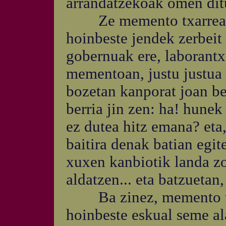
arrandatzekoak omen ditu
Ze memento txarrean hu
hoinbeste jendek zerbeit
gobernuak ere, laborantx
mementoan, justu justua o
bozetan kanporat joan be
berria jin zen: ha! hunek
ez dutea hitz emana? eta,
baitira denak batian egit
xuxen kanbiotik landa z
aldatzen... eta batzuetan, 
Ba zinez, memento txa
hoinbeste eskual seme al