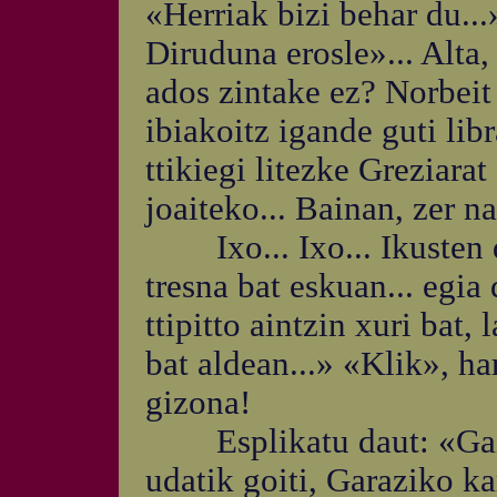
«Herriak bizi behar du...»
Diruduna erosle»... Alta, 
ados zintake ez? Norbeit
ibiakoitz igande guti lib
ttikiegi litezke Greziara
joaiteko... Bainan, zer na
Ixo... Ixo... Ikusten d
tresna bat eskuan... egia 
ttipitto aintzin xuri bat,
bat aldean...» «Klik», ha
gizona!
Esplikatu daut: «Gazta
udatik goiti, Garaziko k