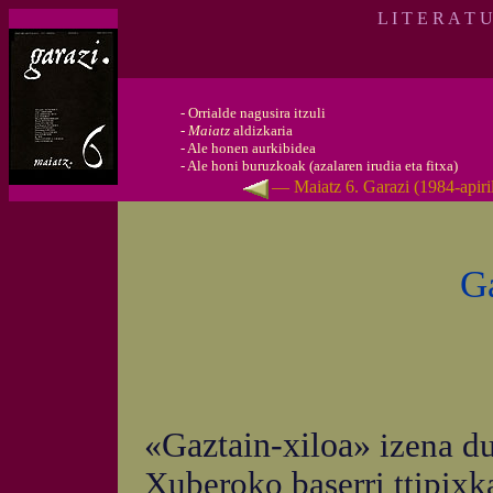
L I T E R A T 
-
Orrialde nagusira itzuli
-
Maiatz
aldizkaria
-
Ale honen aurkibidea
-
Ale honi buruzkoak (azalaren irudia eta fitxa)
— Maiatz 6. Garazi (1984-apir
Ga
«Gaztain-xiloa»
izena du
Xuberoko baserri ttipixka