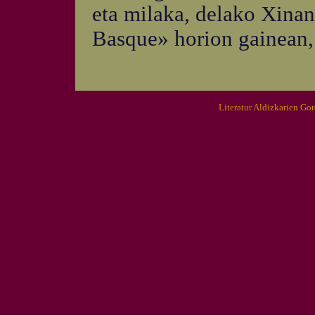
eta milaka, delako Xinan
Basque» horion gainean, 
Literatur Aldizkarien Go