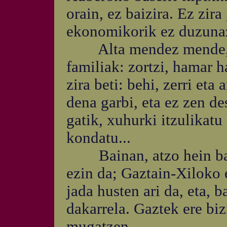
orain, ez baizira. Ez zira
ekonomikorik ez duzunaz 
Alta mendez mende, sor
familiak: zortzi, hamar h
zira beti: behi, zerri eta 
dena garbi, eta ez zen de
gatik, xuhurki itzulikatu
kondatu...
Bainan, atzo hein bate
ezin da; Gaztain-Xiloko 
jada husten ari da, eta, 
dakarrela. Gaztek ere biz
mugatzen...