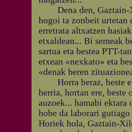
Dena den, Gaztain-Xil
hogoi ta zonbeit urtetan d
erretrata altxatzen hasiak
etxaldean... Bi semeak be
sartua eta bestea PTT-tan
etxean «nexkato» eta best
«denak beren zituazionea
Horra beraz, beste etxa
herria, hortan ere, beste
auzoek... hamabi ektara 
hobe da laborari gutiago 
Horiek hola, Gaztain-Xi