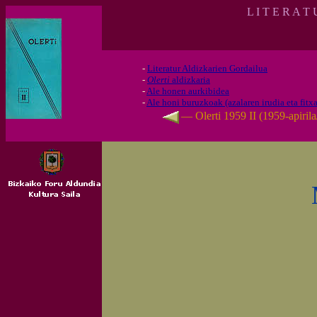
L I T E R A T
-
Literatur Aldizkarien Gordailua
-
Olerti
aldizkaria
-
Ale honen aurkibidea
-
Ale honi buruzkoak (azalaren irudia eta fitxa
— Olerti 1959 II (1959-apiril