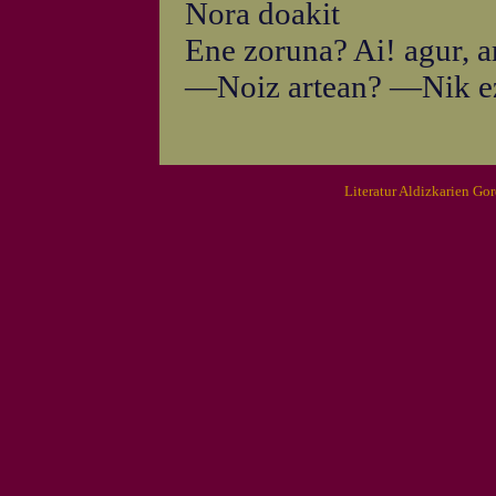
Nora doakit
Ene zoruna? Ai! agur, a
—Noiz artean? —Nik ez
Literatur Aldizkarien Go