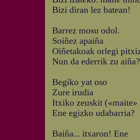
Bizi diran lez batean!
Barrez mosu odol.
Soiñez apaiña
Oiñetakoak orlegi pitxiz
Nun da ederrik zu aiña?
Begiko yat oso
Zure irudia
Itxiko zeuskit («maite» 
Ene egizko udabarria?
Baiña... itxaron! Ene