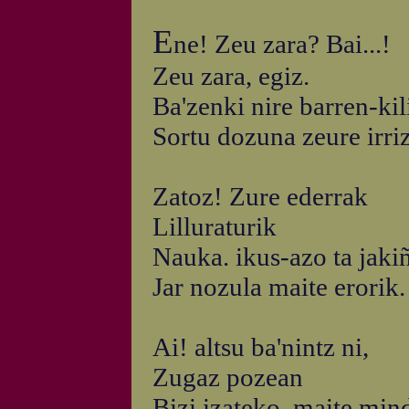
E
ne! Zeu zara? Bai...!
Zeu zara, egiz.
Ba'zenki nire barren-kil
Sortu dozuna zeure irri
Zatoz! Zure ederrak
Lilluraturik
Nauka. ikus-azo ta jaki
Jar nozula maite erorik.
Ai! altsu ba'nintz ni,
Zugaz pozean
Bizi izateko. maite min