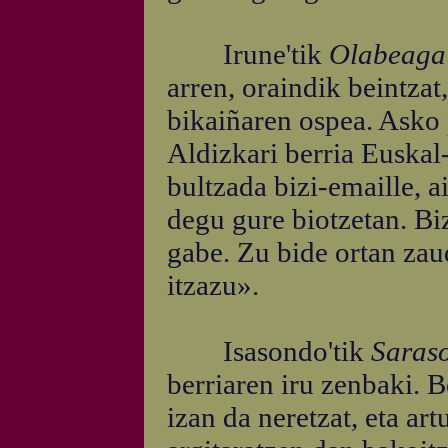
Irune'tik
Olabeag
arren, oraindik beintzat
bikaiñaren ospea. Asko 
Aldizkari berria Euskal-
bultzada bizi-emaille, a
degu gure biotzetan. Bi
gabe. Zu bide ortan zau
itzazu».
Isasondo'tik
Saras
berriaren iru zenbaki. 
izan da neretzat, eta ar