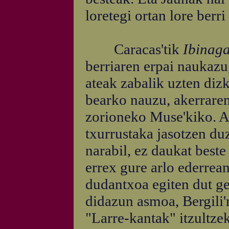
loretegi ortan lore berri
Caracas'tik
Ibinaga
berriaren erpai naukazu,
ateak zabalik uzten diz
bearko nauzu, akerraren
zorioneko Muse'kiko. Al
txurrustaka jasotzen d
narabil, ez daukat best
errex gure arlo ederrean
dudantxoa egiten dut ge
didazun asmoa, Bergili'
"Larre-kantak" itzultze