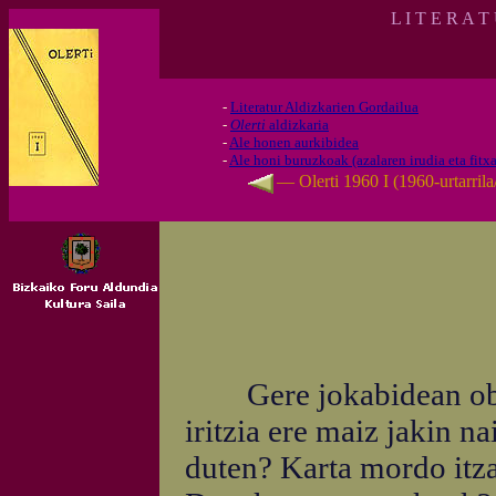
L I T E R A T
-
Literatur Aldizkarien Gordailua
-
Olerti
aldizkaria
-
Ale honen aurkibidea
-
Ale honi buruzkoak (azalaren irudia eta fitxa
— Olerti 1960 I (1960-urtarril
Gere jokabidean obeki
iritzia ere maiz jakin n
duten? Karta mordo itz