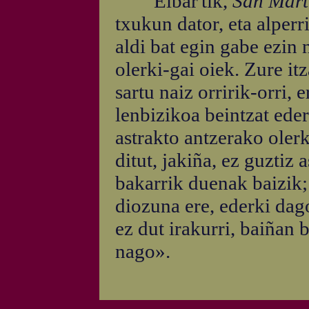
Eibar'tik,
San Mart
txukun dator, eta alperri
aldi bat egin gabe ezin 
olerki-gai oiek. Zure it
sartu naiz orririk-orri, e
lenbizikoa beintzat eder
astrakto antzerako oler
ditut, jakiña, ez guztiz
bakarrik duenak baizik
diozuna ere, ederki dago
ez dut irakurri, baiñan 
nago».