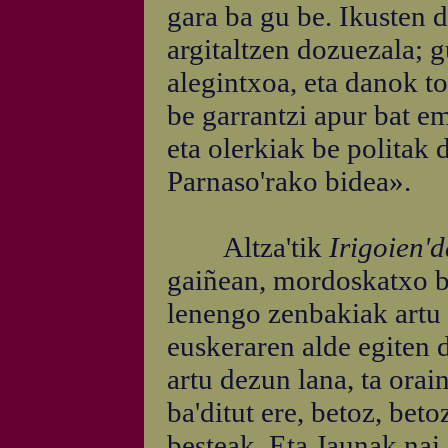
gara ba gu be. Ikusten 
argitaltzen dozuezala; 
alegintxoa, eta danok to
be garrantzi apur bat e
eta olerkiak be politak 
Parnaso'rako bidea».
Altza'tik
Irigoien'
gaiñean, mordoskatxo b
lenengo zenbakiak artu n
euskeraren alde egiten 
artu dezun lana, ta orai
ba'ditut ere, betoz, bet
besteak. Eta Jaunak nai 