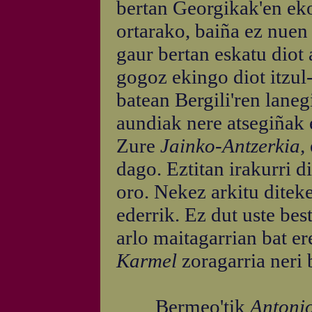
bertan Georgikak'en ekoi
ortarako, baiña ez nuen 
gaur bertan eskatu diot 
gogoz ekingo diot itzul-
batean Bergili'ren laneg
aundiak nere atsegiñak e
Zure
Jainko-Antzerkia,
dago. Eztitan irakurri di
oro. Nekez arkitu diteke
ederrik. Ez dut uste bes
arlo maitagarrian bat er
Karmel
zoragarria neri 
Bermeo'tik
Antonio