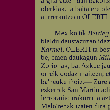
argitaratzen dan bakoitz
olerkiak, ta baita ere ol
aurrerantzean OLERTI i
Mexiko'tik
Beizteg
bialdu daustazuzan idazt
Karmel,
OLERTI ta beste
be, emen daukagun
Mil
Zorionak, ba. Azkue jau
orreik dodaz maiteen, e
ba'neuke iñoiz.— Zure 
eskerrak San Martin adi
lerroraiño irakurri ta az
Melo'renak izaten dira 