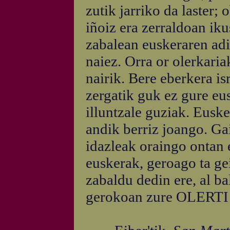
zutik jarriko da laster; 
iñoiz era zerraldoan ik
zabalean euskeraren adi
naiez. Orra or olerkaria
nairik. Bere eberkera is
zergatik guk ez gure eu
illuntzale guziak. Euske
andik berriz joango. Gai
idazleak oraingo ontan e
euskerak, geroago ta ge
zabaldu dedin ere, al ba
gerokoan zure OLERTI a