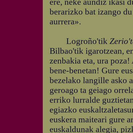
ere, neke aundiz ikasi d
berarizko bat izango d
aurrera».
Logroño'tik
Zerio'
Bilbao'tik igarotzean, 
zenbakia eta, ura poza! 
bene-benetan! Gure eusk
bezelako langille asko a
geroago ta geiago orrel
erriko lurralde guztietan
egiazko euskaltzaletasu
euskera maiteari gure a
euskaldunak alegia, piz