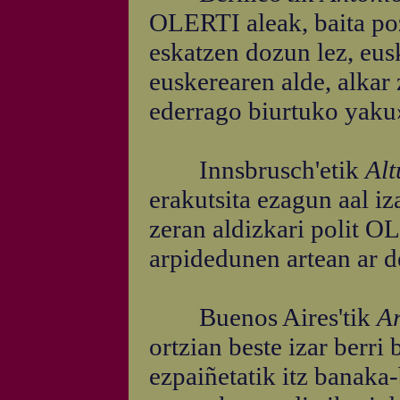
OLERTI aleak, baita poz
eskatzen dozun lez, eus
euskerearen alde, alkar
ederrago biurtuko yaku
Innsbrusch'etik
Alt
erakutsita ezagun aal iz
zeran aldizkari polit OL
arpidedunen artean ar d
Buenos Aires'tik
Ar
ortzian beste izar berr
ezpaiñetatik itz banaka