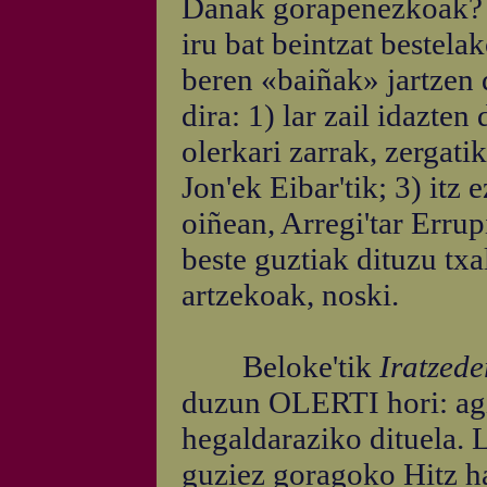
Danak gorapenezkoak? G
iru bat beintzat bestela
beren «baiñak» jartzen 
dira: 1) lar zail idazte
olerkari zarrak, zergati
Jon'ek Eibar'tik; 3) itz
oiñean, Arregi'tar Errup
beste guztiak dituzu txa
artzekoak, noski.
Beloke'tik
Iratzede
duzun OLERTI hori: agi
hegaldaraziko dituela. L
guziez goragoko Hitz ha