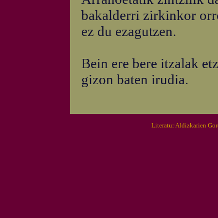
bakalderri zirkinkor or
ez du ezagutzen.
Bein ere bere itzalak et
gizon baten irudia.
Literatur Aldizkarien Go