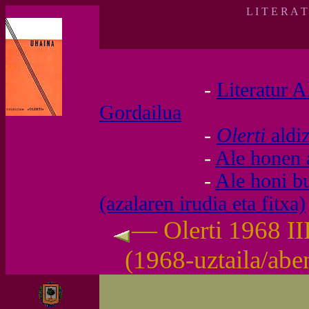
L I T E R A 
-
Literatur A
Gordailua
-
Olerti
aldi
-
Ale honen 
-
Ale honi b
(azalaren irudia eta fitxa)
— Olerti 1968 II
(1968-uztaila/ab