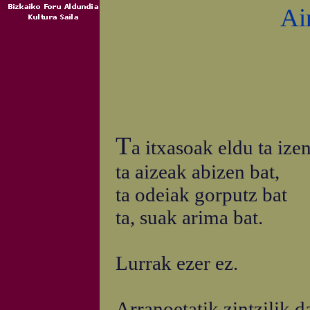
Ai
T
a itxasoak eldu ta ize
ta aizeak abizen bat,
ta odeiak gorputz bat
ta, suak arima bat.
Lurrak ezer ez.
Arranoetatik zintzilik 