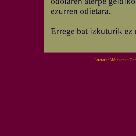
odolaren aterpe geldikor
ezurren odietara.
Errege bat izkuturik ez 
Literatur Aldizkarien Go