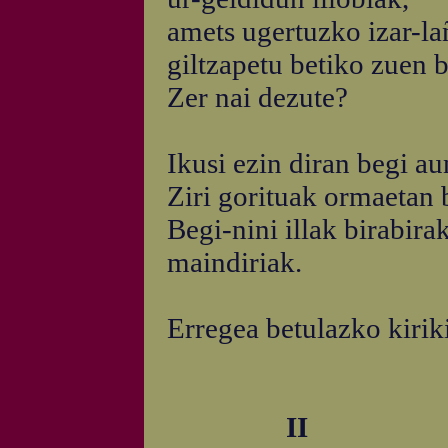
amets ugertuzko izar-la
giltzapetu betiko zuen b
Zer nai dezute?
Ikusi ezin diran begi au
Ziri gorituak ormaetan 
Begi-nini illak birabirak
maindiriak.
Erregea betulazko kirik
II