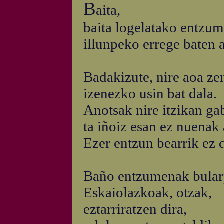
B
aita,
baita logelatako entzum
illunpeko errege baten 
Badakizute, nire aoa zen
izenezko usin bat dala.
Anotsak nire itzikan ga
ta iñoiz esan ez nuenak 
Ezer entzun bearrik ez 
Baño entzumenak bularp
Eskaiolazkoak, otzak,
eztarriratzen dira,