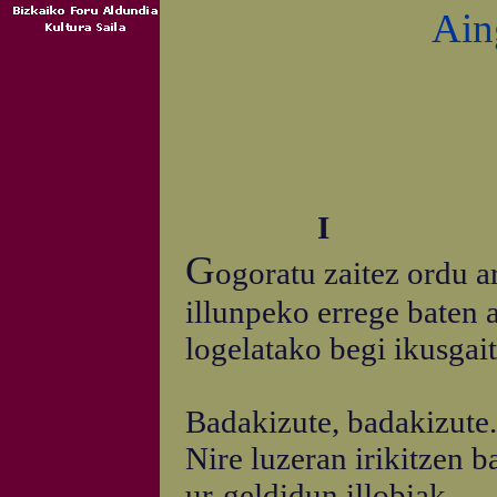
Ain
I
G
ogoratu zaitez ordu a
illunpeko errege baten a
logelatako begi ikusgai
Badakizute, badakizute.
Nire luzeran irikitzen ba
ur-geldidun illobiak,