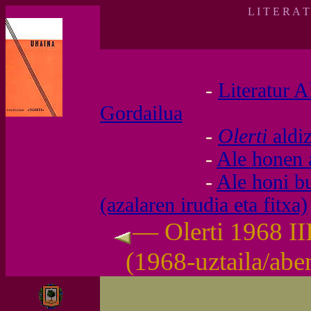
L I T E R A 
-
Literatur A
Gordailua
-
Olerti
aldi
-
Ale honen 
-
Ale honi b
(azalaren irudia eta fitxa)
— Olerti 1968 II
(1968-uztaila/ab